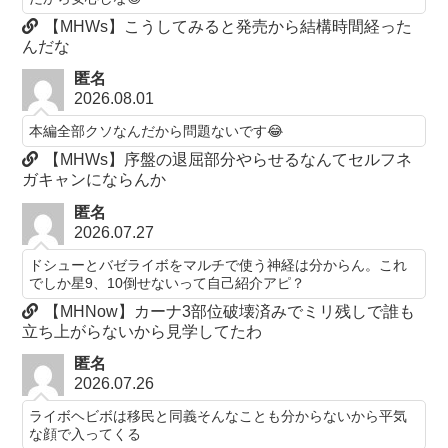
【MHWs】こうしてみると発売から結構時間経った
んだな
匿名
2026.08.01
本編全部クソなんだから問題ないです😂
【MHWs】序盤の退屈部分やらせるなんてセルフネ
ガキャンにならんか
匿名
2026.07.27
ドシューとバゼライボをマルチで使う神経は分からん。これ
でしか星9、10倒せないって自己紹介アピ？
【MHNow】カーナ3部位破壊済みでミリ残しで誰も
立ち上がらないから見学してたわ
匿名
2026.07.26
ライボヘビボは移民と同義そんなことも分からないから平気
な顔で入ってくる