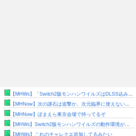
【MHWs】「Switch2版モンハンワイルズはDLSS込みで最大1440p動作」
【MHNow】次の謎石は追撃か。次元臨界に使えない時点で闘気活性以下のスキルだわ
【MHNow】ぽまえら東京会場で待ってるぞ
【MHWs】Switch2版モンハンワイルズの動作環境が判明！
【MHWs】これのチャレクエ追加してるみたい