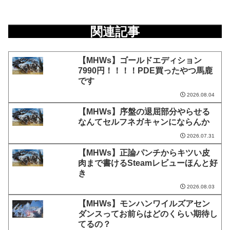
関連記事
【MHWs】ゴールドエディション
7990円！！！！PDE買ったやつ馬鹿
です
2026.08.04
【MHWs】序盤の退屈部分やらせる
なんてセルフネガキャンにならんか
2026.07.31
【MHWs】正論パンチからキツい皮
肉まで書けるSteamレビューほんと好
き
2026.08.03
【MHWs】モンハンワイルズアセン
ダンスってお前らはどのくらい期待し
てるの？