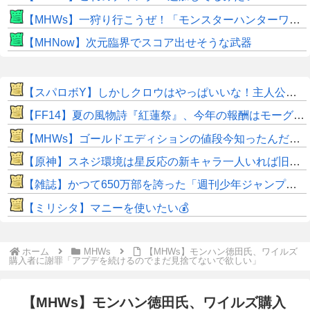
【MHWs】一狩り行こうぜ！「モンスターハンターワイルズ 序盤体験版」を8月5日（水）より配信！
【MHNow】次元臨界でスコア出せそうな武器
【スパロボY】しかしクロウはやっぱいいな！主人公として魅力的すぎる…！
【FF14】夏の風物詩『紅蓮祭』、今年の報酬はモーグリ特大マウント！ヒカセン達の評価はいかに？「水着や浴衣などのかわいいオシャレ装備が良かった」との声も
【MHWs】ゴールドエディションの値段今知ったんだけどやっっっっっっすwwwww
【原神】スネジ環境は星反応の新キャラ一人いれば旧キャラも使える感じ？
【雑誌】かつて650万部を誇った「週刊少年ジャンプ」、発行部数が初の100万部割れ ピーク時の４分の１にまで減少
【ミリシタ】マニーを使いたい💰
ホーム
MHWs
【MHWs】モンハン徳田氏、ワイルズ
購入者に謝罪「アプデを続けるのでまだ見捨てないで欲しい」
【MHWs】モンハン徳田氏、ワイルズ購入