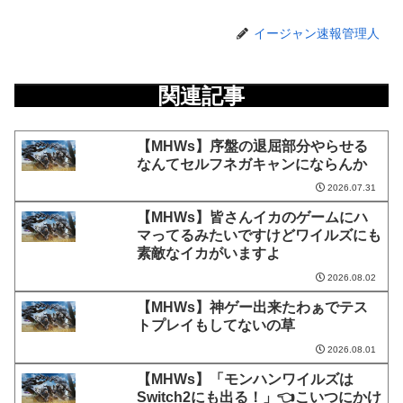
イージャン速報管理人
関連記事
【MHWs】序盤の退屈部分やらせる
なんてセルフネガキャンにならんか
2026.07.31
【MHWs】皆さんイカのゲームにハ
マってるみたいですけどワイルズにも
素敵なイカがいますよ
2026.08.02
【MHWs】神ゲー出来たわぁでテス
トプレイもしてないの草
2026.08.01
【MHWs】「モンハンワイルズは
Switch2にも出る！」👈こいつにかけ