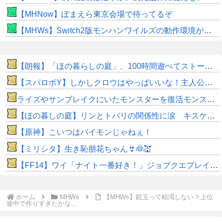
【MHNow】ぽまえら東京会場で待ってるぞ
【MHWs】Switch2版モンハンワイルズの動作環境が判明！
【朗報】「ほの暮らしの庭」、100時間遊べてストーリーも面白いスタバレの上位互換だとまじで好評
【スパロボY】しかしクロウはやっぱいいな！主人公として魅力的すぎる…！
ライズやサンブレイクにいたモンスターを復活モンスターと呼ぶのはやめよう
【ほの暮しの庭】リンとトバリの関係性に涙 キスケの株も急上昇
【原神】こいつはパイモンじゃねぇ！
【ミリシタ】生き恥朋花ちゃん👙👰💒
【FF14】ワイ「ナイト一番好き！」ジョブクエプレイ後「虚無すぎて泣ける…」←他ジョブなんて◯◯だぜw
ホーム
MHWs
【MHWs】鎧玉って枯渇しない？上位
途中で作りすぎたかな…