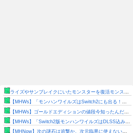
ライズやサンブレイクにいたモンスターを復活モンスターと呼ぶのはやめよう
【MHWs】「モンハンワイルズはSwitch2にも出る！」👈こいつにかけたい言葉ｗｗｗｗｗｗｗｗｗ
【MHWs】ゴールドエディションの値段今知ったんだけどやっっっっっっすwwwww
【MHWs】「Switch2版モンハンワイルズはDLSS込みで最大1440p動作」
【MHNow】次の謎石は追撃か。次元臨界に使えない時点で闘気活性以下のスキルだわ