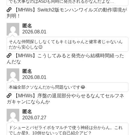
でも大事なのはASDも同時に発売されるかなんだよな…
【MHWs】Switch2版モンハンワイルズの動作環境が
判明！
匿名
2026.08.01
そんな仲間探ししなくてもキミはちゃんと健常者じゃないん
だから安心しな😉
【MHWs】こうしてみると発売から結構時間経った
んだな
匿名
2026.08.01
本編全部クソなんだから問題ないです😂
【MHWs】序盤の退屈部分やらせるなんてセルフネ
ガキャンにならんか
匿名
2026.07.27
ドシューとバゼライボをマルチで使う神経は分からん。これ
でしか星9、10倒せないって自己紹介アピ？