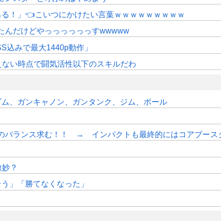
にも出る！」👈こいつにかけたい言葉ｗｗｗｗｗｗｗｗｗ
たんだけどやっっっっっっすwwwww
SS込みで最大1440p動作」
えない時点で闘気活性以下のスキルだわ
ダム、ガンキャノン、ガンタンク、ジム、ボール
のバランス求む！！ → インパクトも最終的にはコアブース
微妙？
そう」「勝てなくなった」