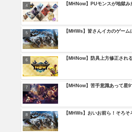
【MHNow】PUモンスが地獄
【MHWs】皆さんイカのゲー
【MHNow】防具上方修正され
【MHNow】苦手意識あって星
【MHWs】おいお前ら！そろそ