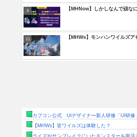
【MHNow】しかしなんで頑な
【MHWs】モンハンワイルズ
カプコン公式 UIデザイナー新人研修「UI研
【MHWs】皆ワイルズは体験した？
ライズやサンブレイクにいたモンスターを復活