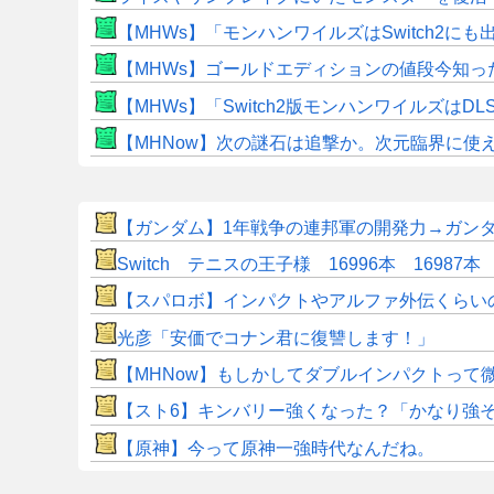
【MHWs】「モンハンワイルズはSwitch2
【MHWs】ゴールドエディションの値段今知っ
【MHWs】「Switch2版モンハンワイルズはDL
【MHNow】次の謎石は追撃か。次元臨界に使
【ガンダム】1年戦争の連邦軍の開発力→ガン
Switch テニスの王子様 16996本 16987本
【スパロボ】インパクトやアルファ外伝くらい
光彦「安価でコナン君に復讐します！」
【MHNow】もしかしてダブルインパクトって
【スト6】キンバリー強くなった？「かなり強
【原神】今って原神一強時代なんだね。