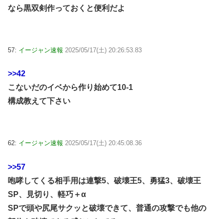
なら黒双剣作っておくと便利だよ
57:
イージャン速報
2025/05/17(土) 20:26:53.83
>>42
こないだのイベから作り始めて10-1
構成教えて下さい
62:
イージャン速報
2025/05/17(土) 20:45:08.36
>>57
咆哮してくる相手用は連撃5、破壊王5、勇猛3、破壊王
SP、見切り、軽巧＋α
SPで頭や尻尾サクッと破壊できて、普通の攻撃でも他の