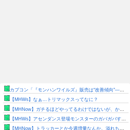
カプコン「『モンハンワイルズ』販売は“改善傾向”―中長期でワールド超え目指す」
【MHWs】なぁ…トリマックスってなに？
【MHNow】ガチるほどやってるわけではないが、かと言って要撃戦くらいしかやることないんだよな
【MHWs】アセンダンス登場モンスターのガバガバすぎる偽リークきたな
【MHNow】トラッカーとか今週増量なんか。溢れちゃうから来週にして欲しいわ何狩れいうねん