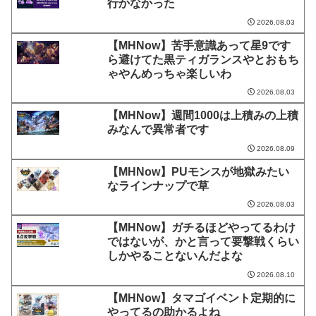
行かなかった
2026.08.03
【MHNow】苦手意識あって星9です
ら避けてた黒ティガランスやとおもち
ゃやんめっちゃ楽しいわ
2026.08.03
【MHNow】週間1000は上積みの上積
みなんで異常者です
2026.08.09
【MHNow】PUモンスが地獄みたい
なラインナップで草
2026.08.03
【MHNow】ガチるほどやってるわけ
ではないが、かと言って要撃戦くらい
しかやることないんだよな
2026.08.10
【MHNow】タマゴイベント定期的に
やってるの助かるよね