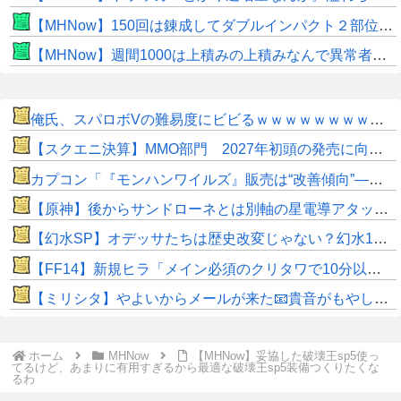
【MHNow】150回は錬成してダブルインパクト２部位だけって流石に泣けてくる
【MHNow】週間1000は上積みの上積みなんで異常者です
俺氏、スパロボVの難易度にビビるｗｗｗｗｗｗｗｗｗｗｗ
【スクエニ決算】MMO部門 2027年初頭の発売に向けた関連費用の先行計上により微増益
カプコン「『モンハンワイルズ』販売は“改善傾向”―中長期でワールド超え目指す」
【原神】後からサンドローネとは別軸の星電導アタッカー来そう。
【幻水SP】オデッサたちは歴史改変じゃない？幻水1で描かれなかった時期に主人公たちと出会う形か
​【FF14】新規ヒラ「メイン必須のクリタワで10分以上待たされるの普通じゃないだろ…」←これってそんなに異常か…？せっかちはこのゲームに向かないでっす！(白目)
【ミリシタ】やよいからメールが来た📧貴音がもやし栽培すごく上手いらしい ※ネタバレ注意 プレミアムパス特典メール※
ホーム
MHNow
【MHNow】妥協した破壊王sp5使っ
てるけど、あまりに有用すぎるから最適な破壊王sp5装備つくりたくな
るわ