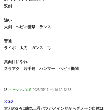
双剣
強い
大剣 ヘビィ狙撃 ランス
普通
ライボ 太刀 ガンス 弓
真面目にやれ
スラアク 片手剣 ハンマー ヘビィ機関
33:
イージャン速報
2025/05/17(土) 19:32:42.35
>>20
太刀のSPは練気上昇バフがメインだからダメージ自体は