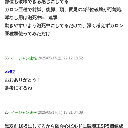
部位も破壊できる感じにしてる
ガロン亜種で前脚、後脚、頭、尻尾の4部位破壊が可能咆
哮なし用は泡死中5、連撃
動きやすいよう泡死中にしてるだけで、深く考えずガロン
亜種頭使ってみただけ
83:
イージャン速報
2025/05/17(土) 22:12:18.52
>>62
おおありがとう！
参考にするね
25:
イージャン速報
2025/05/17(土) 19:21:34.39
黒双剣10-5にしてるから凶会心ビルドに破壊王SP5個錬成