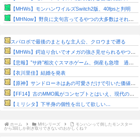
【MHWs】モンハンワイルズSwitch2版、40fpsと判明
【MHNow】野良に文句言ってるやつの大多数はそれしてないだけの雑魚だから聞く耳持つだけムダよ
スパロボで最後のまともな主人公、クロウまで遡る
【MHWs】鍔迫り合いでオメガの強さ見せられるやつ一番すき
【悲報】”サ終”相次ぐスマホゲーム、倒産も急増 過去最多ペースで推移
【衣川里佳】結婚を発表
【原神】サンドローネはあの可愛さだけで引いた価値ある！
【FF14】古のMMO風がコンセプトとはいえ、現代の環境に「アクセ極低ドロ率」は合っていないのでは？と話題に
【ミリシタ】下半身の個性を出して欲しい…
ホーム
MHシリーズ
モンハンって倒したモンスター
から3回しか剥ぎ取りできないのおかしくね？