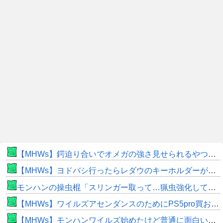
【MHWs】鍔迫り合いでオメガの強さ見せられるやつ一番すき
【MHWs】ヨドバシ行ったらレダウのキーホルダーが100円で売ってて草
モンハンの操虫棍「スリンガー取って…猟虫強化して…エキス取って… よし、戦うぞ」←これ
【MHWs】ワイルズアセンダンスのためにPS5pro買おうとしたら転売価格ばかりじゃねーか
【MHWs】モンハンワイルズ始めたけど普通に面白いじゃん