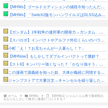
【MHWs】ゴールドエディションの値段今知ったんだけどやっっっっっっすwwwww
【MHWs】「Switch2版モンハンワイルズはDLSS込みで最大1440p動作」
【ガンダム】1年戦争の連邦軍の開発力→ガンダム、ガンキャノン、ガンタンク、ジム、ボール
【スパロボ】インパクトやアルファ外伝くらいのバランス求む！！ → インパクトも最終的にはコアブースターで雑魚は一撃で倒せてたけどね
小町「え！？お兄ちゃんが一人暮らし！？」
【MHNow】もしかしてダブルインパクトって微妙？
【スト6】キンバリー強くなった？「かなり強そう」「勝てなくなった」
この漫画で源義経を知った奴、大体が義経に同情するようになるｗｗｗｗｗｗｗｗ
ジャンプストアで大量注文→キャンセルを繰り返した女を逮捕 「注文で欲求が満たされた」総額43億円
ホーム
MHWs
【MHWs】にゃんにゃん棒で素材取れ
るならもしかして稼ぎに最適だったりする？