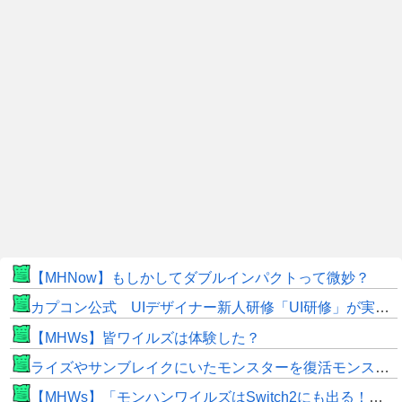
【MHNow】もしかしてダブルインパクトって微妙？
カプコン公式 UIデザイナー新人研修「UI研修」が実装まで進みました！
【MHWs】皆ワイルズは体験した？
ライズやサンブレイクにいたモンスターを復活モンスターと呼ぶのはやめよう
【MHWs】「モンハンワイルズはSwitch2にも出る！」👈こいつにかけたい言葉ｗｗｗｗｗｗｗｗｗ