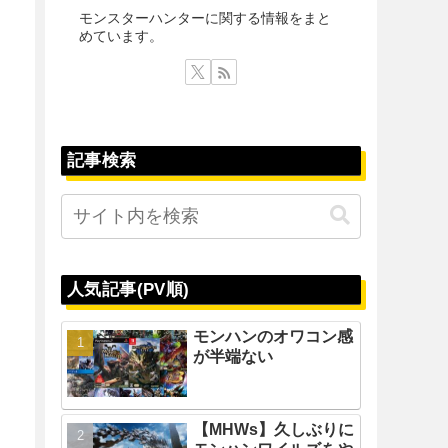
モンスターハンターに関する情報をまと
めています。
記事検索
人気記事(PV順)
モンハンのオワコン感
が半端ない
【MHWs】久しぶりに