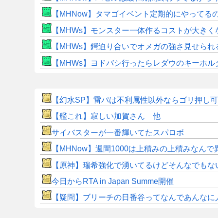
【MHNow】タマゴイベント定期的にやってる
【MHWs】モンスター一体作るコストが大き
【MHWs】鍔迫り合いでオメガの強さ見せられ
【MHWs】ヨドバシ行ったらレダウのキーホル
【幻水SP】雷パは不利属性以外ならゴリ押し
【艦これ】寂しい加賀さん 他
サイバスターが一番輝いてたスパロボ
【MHNow】週間1000は上積みの上積みなん
【原神】瑞希強化で湧いてるけどそんなでもな
今日からRTA in Japan Summe開催
【疑問】ブリーチの日番谷ってなんであんなに