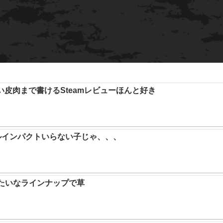
い皮肉まで書けるSteamレビューほんと好き
ルインパクトいらない子じゃ、、、
みたいなラインナップで草