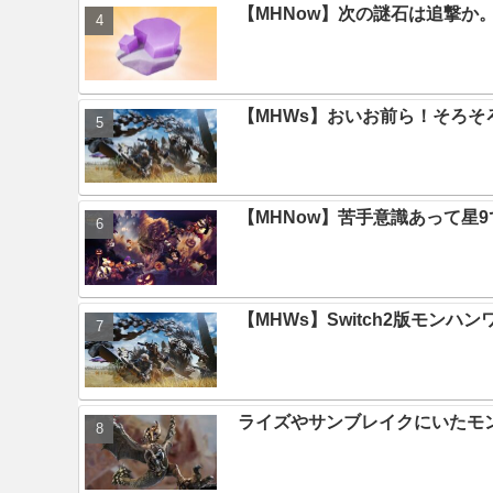
【MHNow】次の謎石は追撃
【MHWs】おいお前ら！そろそ
【MHNow】苦手意識あって星
【MHWs】Switch2版モン
ライズやサンブレイクにいたモ