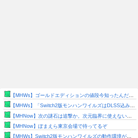
【MHWs】ゴールドエディションの値段今知ったんだけどやっっっっっっすwwwww
【MHWs】「Switch2版モンハンワイルズはDLSS込みで最大1440p動作」
【MHNow】次の謎石は追撃か。次元臨界に使えない時点で闘気活性以下のスキルだわ
【MHNow】ぽまえら東京会場で待ってるぞ
【MHWs】Switch2版モンハンワイルズの動作環境が判明！