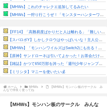
【MHWs】これのチャレクエ追加してるみたい
【MHWs】一狩り行こうぜ！「モンスターハンターワイルズ 序盤体験版」を8月5日（水）より配信！
​【FF14】「高難易度ばかりだと人は離れる」「難しいのも大事！」←このエオルゼアの未解決問題、大先輩であるWorld of Warcraftはどうしてる？
【スパロボY】しかしクロウはやっぱいいな！主人公として魅力的すぎる…！
【MHWs】「モンハンワイルズはSwitch2にも出る！」👈こいつにかけたい言葉ｗｗｗｗｗｗｗｗｗ
【原神】サンドローネは引いてよかった！お茶会だけでも元取れた。
【雑誌】かつて650万部を誇った「週刊少年ジャンプ」、発行部数が初の100万部割れ ピーク時の４分の１にまで減少
【ミリシタ】マニーを使いたい💰
ホーム
MHWs
【MHWs】モンハン板のサークル み
んなで仲良く使ってね
【MHWs】モンハン板のサークル みんな