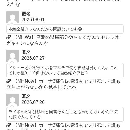
んだな
匿名
2026.08.01
本編全部クソなんだから問題ないです😂
【MHWs】序盤の退屈部分やらせるなんてセルフネ
ガキャンにならんか
匿名
2026.07.27
ドシューとバゼライボをマルチで使う神経は分からん。これ
でしか星9、10倒せないって自己紹介アピ？
【MHNow】カーナ3部位破壊済みでミリ残しで誰も
立ち上がらないから見学してたわ
匿名
2026.07.26
ライボヘビボは移民と同義そんなことも分からないから平気
な顔で入ってくる
【MHNow】カーナ3部位破壊済みでミリ残しで誰も