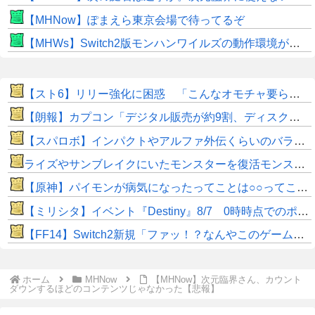
【MHNow】ぽまえら東京会場で待ってるぞ
【MHWs】Switch2版モンハンワイルズの動作環境が判明！
【スト6】リリー強化に困惑 「こんなオモチャ要らない」「真っ当な強化が欲しい」
【朗報】カプコン「デジタル販売が約9割、ディスク市場縮小の大きな影響は想定していない」
【スパロボ】インパクトやアルファ外伝くらいのバランス求む！！ → インパクトも最終的にはコアブースターで雑魚は一撃で倒せてたけどね
ライズやサンブレイクにいたモンスターを復活モンスターと呼ぶのはやめよう
【原神】パイモンが病気になったってことは○○ってこと⁉
【ミリシタ】イベント『Destiny』8/7 0時時点でのポイント、ハイスコアのボーダー
【FF14】Switch2新規「ファッ！？なんやこのゲームゥ…お使いばっかやんけw」←お使いを愛してからが本当の光の戦士なんだがw
ホーム
MHNow
【MHNow】次元臨界さん、カウント
ダウンするほどのコンテンツじゃなかった【悲報】