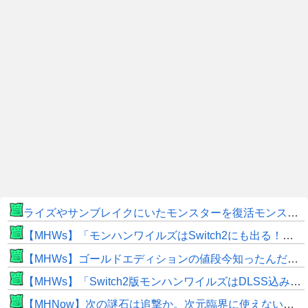
ライズやサンブレイクにいたモンスターを復活モンスターと呼ぶのはやめよう
【MHWs】「モンハンワイルズはSwitch2にも出る！」👈こいつにかけたい言葉ｗｗｗｗｗｗｗｗｗ
【MHWs】ゴールドエディションの値段今知ったんだけどやっっっっっっすwwwww
【MHWs】「Switch2版モンハンワイルズはDLSS込みで最大1440p動作」
【MHNow】次の謎石は追撃か。次元臨界に使えない時点で闘気活性以下のスキルだわ