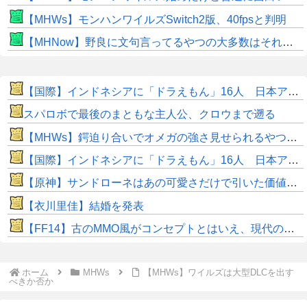
【MHWs】モンハンワイルズSwitch2版、40fpsと判明
【MHNow】野良に文句言ってるやつの大多数はそれしてないだけの雑魚だから聞く耳持つだけムダよ
【国際】インドネシアに「ドラえもん」16人 日本アニメの影響浸透
スパロボで最後のまともな主人公、クロウまで遡る
【MHWs】鍔迫り合いでオメガの強さ見せられるやつ一番すき
【国際】インドネシアに「ドラえもん」16人 日本アニメの影響浸透
【原神】サンドローネはあの可愛さだけで引いた価値ある！
【衣川里佳】結婚を発表
【FF14】古のMMO風がコンセプトとはいえ、現代の環境に「アクセ極低ドロ率」は合っていないのでは？と話題に
ホーム
MHWs
【MHWs】ワイルズは大型DLCを出す
べきか否か