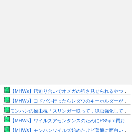
【MHWs】鍔迫り合いでオメガの強さ見せられるやつ一番すき
【MHWs】ヨドバシ行ったらレダウのキーホルダーが100円で売ってて草
モンハンの操虫棍「スリンガー取って…猟虫強化して…エキス取って… よし、戦うぞ」←これ
【MHWs】ワイルズアセンダンスのためにPS5pro買おうとしたら転売価格ばかりじゃねーか
【MHWs】モンハンワイルズ始めたけど普通に面白いじゃん