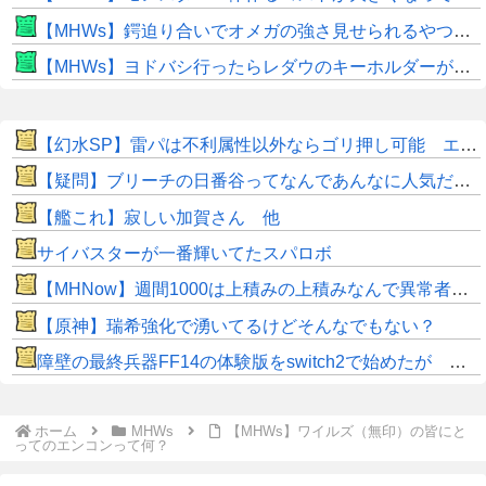
【MHWs】鍔迫り合いでオメガの強さ見せられるやつ一番すき
【MHWs】ヨドバシ行ったらレダウのキーホルダーが100円で売ってて草
【幻水SP】雷パは不利属性以外ならゴリ押し可能 エギル・ラグナル・キカが強力
【疑問】ブリーチの日番谷ってなんであんなに人気だったんや？？？？
【艦これ】寂しい加賀さん 他
サイバスターが一番輝いてたスパロボ
【MHNow】週間1000は上積みの上積みなんで異常者です
【原神】瑞希強化で湧いてるけどそんなでもない？
障壁の最終兵器FF14の体験版をswitch2で始めたが これ何時間遊べば面白くなるんだ？
ホーム
MHWs
【MHWs】ワイルズ（無印）の皆にと
ってのエンコンって何？