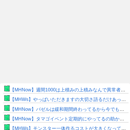
【MHNow】週間1000は上積みの上積みなんで異常者です
【MHWs】やっぱいただきますの大切さ語るだけあって飯のこだわり凄いよね
【MHNow】バゼルは緩和期間終わってるから今でもとんでもない数必要なんじゃない？
【MHNow】タマゴイベント定期的にやってるの助かるよね
【MHWs】モンスター一体作るコストが大きくなっている昨今でこそ亜種に頼るべきだよな