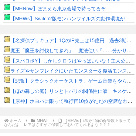
【MHNow】ぽまえら東京会場で待ってるぞ
【MHWs】Switch2版モンハンワイルズの動作環境が判明！
【名探偵プリキュア】1QのIP売上は15億円 過去3期との比較と通期95億円計画を解説
魔王「魔王を討伐して参れ」 魔法使い「……分かりました」
【スパロボY】しかしクロウはやっぱいいな！主人公として魅力的すぎる…！
ライズやサンブレイクにいたモンスターを復活モンスターと呼ぶのはやめよう
【悲報】クラシックオーケストラ、ゲーム音楽をやらないとガラガラになり終わる・・・
【ほの暮しの庭】リンとトバリの関係性に涙 キスケの株も急上昇
【原神】ホヨバに限って執行官10位がただの空席なわけない！
ホーム
MHWs
【MHWs】環境生物の保管数上限って
なんだよ…レアはさすがに保管しておいてくれるよな？？？