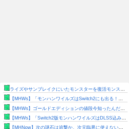
ライズやサンブレイクにいたモンスターを復活モンスターと呼ぶのはやめよう
【MHWs】「モンハンワイルズはSwitch2にも出る！」👈こいつにかけたい言葉ｗｗｗｗｗｗｗｗｗ
【MHWs】ゴールドエディションの値段今知ったんだけどやっっっっっっすwwwww
【MHWs】「Switch2版モンハンワイルズはDLSS込みで最大1440p動作」
【MHNow】次の謎石は追撃か。次元臨界に使えない時点で闘気活性以下のスキルだわ