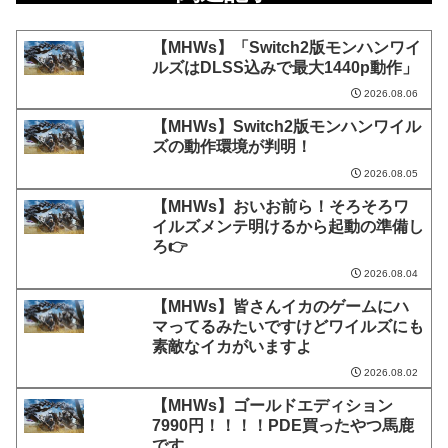
【MHWs】「Switch2版モンハンワイ
ルズはDLSS込みで最大1440p動作」
2026.08.06
【MHWs】Switch2版モンハンワイル
ズの動作環境が判明！
2026.08.05
【MHWs】おいお前ら！そろそろワ
イルズメンテ明けるから起動の準備し
ろ👉
2026.08.04
【MHWs】皆さんイカのゲームにハ
マってるみたいですけどワイルズにも
素敵なイカがいますよ
2026.08.02
【MHWs】ゴールドエディション
7990円！！！！PDE買ったやつ馬鹿
です