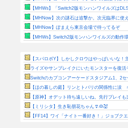
【MHWs】「Switch2版モンハンワイルズはDL
【MHNow】次の謎石は追撃か。次元臨界に使
【MHNow】ぽまえら東京会場で待ってるぞ
【MHWs】Switch2版モンハンワイルズの動
【スパロボY】しかしクロウはやっぱいいな！
ライズやサンブレイクにいたモンスターを復活
Switchのカプコンアーケードスタジアム1、
【ほの暮しの庭】リンとトバリの関係性に涙 
【原神】オデット待ち遠しいね。先行プレイも
【ミリシタ】生き恥朋花ちゃん👙👰💒
【FF14】ワイ「ナイト一番好き！」ジョブク