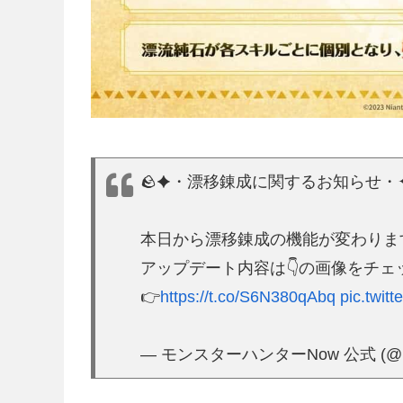
🪨✦・漂移錬成に関するお知らせ・✦
本日から漂移錬成の機能が変わります
アップデート内容は👇の画像をチェ
👉
https://t.co/S6N380qAbq
pic.twi
— モンスターハンターNow 公式 (@m