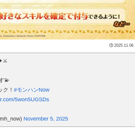
2025.11.06
⚔️
💫
ック！
#モンハンNow
tter.com/5won5UGSDs
h_now)
November 5, 2025