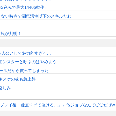
SS込みで最大1440p動作」
えない時点で闘気活性以下のスキルだわ
作環境が判明！
主人公として魅力的すぎる…！
モンスターと呼ぶのはやめよう
2セールだから買ってしまった
キスケの株も急上昇
楽しみ！
エプレイ後「虚無すぎて泣ける…」←他ジョブなんて◯◯だぜw