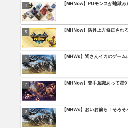
【MHNow】PUモンスが地獄
【MHNow】防具上方修正され
【MHWs】皆さんイカのゲー
【MHNow】苦手意識あって星
【MHWs】おいお前ら！そろそ