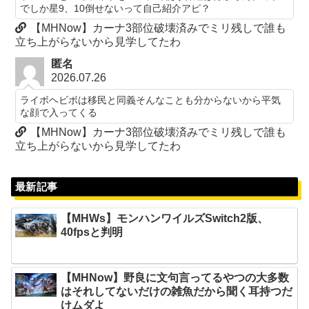
でしか星9、10倒せないって自己紹介アピ？
【MHNow】カーナ3部位破壊済みでミリ残しで誰も
立ち上がらないから見学してたわ
匿名
2026.07.26
ライボヘビボは移民と同義そんなことも分からないから平気
な顔で入ってくる
【MHNow】カーナ3部位破壊済みでミリ残しで誰も
立ち上がらないから見学してたわ
最新記事
【MHWs】モンハンワイルズSwitch2版、
40fpsと判明
【MHNow】野良に文句言ってるやつの大多数
はそれしてないだけの雑魚だから聞く耳持つだ
けムダよ