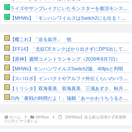
ライズやサンブレイクにいたモンスターを復活モンスターと呼ぶのはやめよう
【MHWs】「モンハンワイルズはSwitch2にも出る！」👈こいつにかけたい言葉ｗｗｗｗｗｗｗｗｗ
【艦これ】「迫る如月」 他
【FF14】「北征CEタンクばかり出さずにDPS出してくれ！」安全重視のヒカセンが増えすぎた結果・・・CEにかかる時間がドンドン延びている？
【原神】週間コメントランキング（2026年8月7日）
【MHWs】モンハンワイルズSwitch2版、40fpsと判明
【スパロボ】インパクトやアルファ外伝くらいのバランス求む！！ → インパクトも最終的にはコアブースターで雑魚は一撃で倒せてたけどね
【ミリシタ】双海亜美、双海真美、三浦あずさ、秋月律子のカードのみが出現する『dual twin live tour大阪公演打ち上げ39ガシャ』開催!! ボイスアイテム＆VCカードセット登場!!
川内「夜戦の時間だよ！」瑞鶴「あーかわうちうるさい！」
ホーム
MHNow
【MHNow】金も銀も頭壊さず尻尾斬
りに行くヤツ多いよ