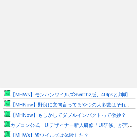
【MHWs】モンハンワイルズSwitch2版、40fpsと判明
【MHNow】野良に文句言ってるやつの大多数はそれしてないだけの雑魚だから聞く耳持つだけムダよ
【MHNow】もしかしてダブルインパクトって微妙？
カプコン公式 UIデザイナー新人研修「UI研修」が実装まで進みました！
【MHWs】皆ワイルズは体験した？