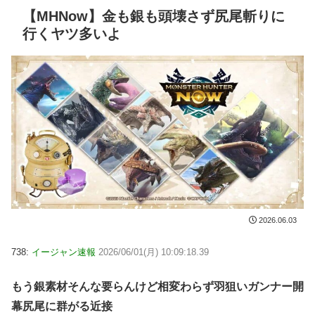
【MHNow】金も銀も頭壊さず尻尾斬りに
行くヤツ多いよ
2026.06.03
738:
イージャン速報
2026/06/01(月) 10:09:18.39
もう銀素材そんな要らんけど相変わらず羽狙いガンナー開
幕尻尾に群がる近接