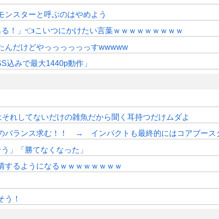
モンスターと呼ぶのはやめよう
にも出る！」👈こいつにかけたい言葉ｗｗｗｗｗｗｗｗｗ
たんだけどやっっっっっっすwwwww
SS込みで最大1440p動作」
はそれしてないだけの雑魚だから聞く耳持つだけムダよ
のバランス求む！！ → インパクトも最終的にはコアブース
そう」「勝てなくなった」
情するようになるｗｗｗｗｗｗｗｗ
そう！