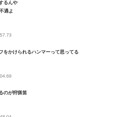
するんや
不遇よ
57.73
フをかけられるハンマーって思ってる
04.69
るのが狩猟笛
48.04