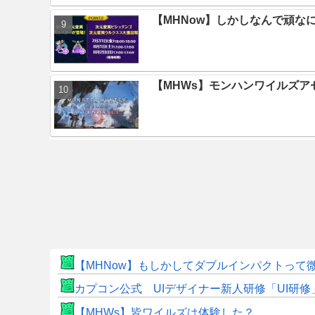
【MHNow】しかしなんで頑な
【MHWs】モンハンワイルズ
【MHNow】もしかしてダブルインパクトって
カプコン公式 UIデザイナー新人研修「UI研
【MHWs】皆ワイルズは体験した？