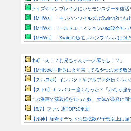
ライズやサンブレイクにいたモンスターを復活
【MHWs】「モンハンワイルズはSwitch2
【MHWs】ゴールドエディションの値段今知っ
【MHWs】「Switch2版モンハンワイルズはDL
小町「え！？お兄ちゃんが一人暮らし！？」
【MHNow】野良に文句言ってるやつの大多数
【スパロボ】インパクトやアルファ外伝くらい
【スト6】キンバリー強くなった？「かなり強
この漫画で源義経を知った奴、大体が義経に同
【8/7】ファミ通TOP30更新
【原神】瑞希オデットの星拡散が予想以上に強