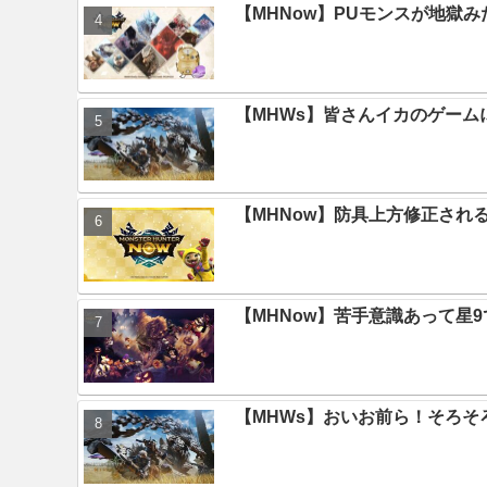
【MHNow】PUモンスが地獄
【MHWs】皆さんイカのゲー
【MHNow】防具上方修正され
【MHNow】苦手意識あって星
【MHWs】おいお前ら！そろそ