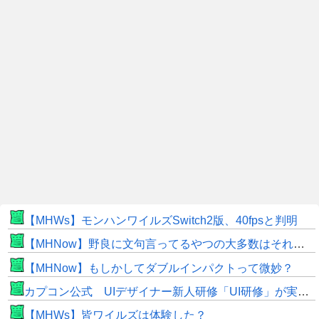
【MHWs】モンハンワイルズSwitch2版、40fpsと判明
【MHNow】野良に文句言ってるやつの大多数はそれしてないだけの雑魚だから聞く耳持つだけムダよ
【MHNow】もしかしてダブルインパクトって微妙？
カプコン公式 UIデザイナー新人研修「UI研修」が実装まで進みました！
【MHWs】皆ワイルズは体験した？