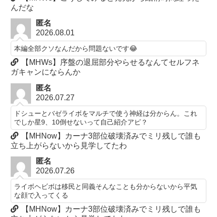
んだな
匿名
2026.08.01
本編全部クソなんだから問題ないです😂
【MHWs】序盤の退屈部分やらせるなんてセルフネ
ガキャンにならんか
匿名
2026.07.27
ドシューとバゼライボをマルチで使う神経は分からん。これ
でしか星9、10倒せないって自己紹介アピ？
【MHNow】カーナ3部位破壊済みでミリ残しで誰も
立ち上がらないから見学してたわ
匿名
2026.07.26
ライボヘビボは移民と同義そんなことも分からないから平気
な顔で入ってくる
【MHNow】カーナ3部位破壊済みでミリ残しで誰も