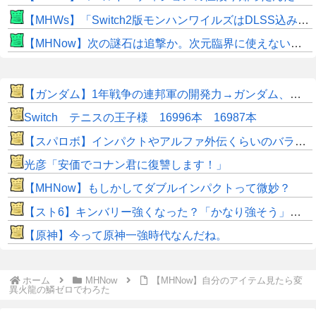
【MHWs】「Switch2版モンハンワイルズはDLSS込みで最大1440p動作」
【MHNow】次の謎石は追撃か。次元臨界に使えない時点で闘気活性以下のスキルだわ
【ガンダム】1年戦争の連邦軍の開発力→ガンダム、ガンキャノン、ガンタンク、ジム、ボール
Switch テニスの王子様 16996本 16987本
【スパロボ】インパクトやアルファ外伝くらいのバランス求む！！ → インパクトも最終的にはコアブースターで雑魚は一撃で倒せてたけどね
光彦「安価でコナン君に復讐します！」
【MHNow】もしかしてダブルインパクトって微妙？
【スト6】キンバリー強くなった？「かなり強そう」「勝てなくなった」
【原神】今って原神一強時代なんだね。
ホーム
MHNow
【MHNow】自分のアイテム見たら変
異火龍の鱗ゼロでわろた