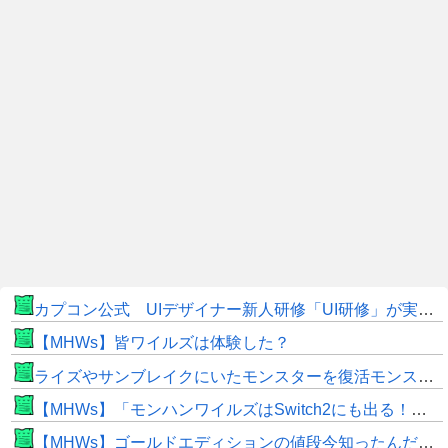
カプコン公式 UIデザイナー新人研修「UI研修」が実装まで進みました！
【MHWs】皆ワイルズは体験した？
ライズやサンブレイクにいたモンスターを復活モンスターと呼ぶのはやめよう
【MHWs】「モンハンワイルズはSwitch2にも出る！」👈こいつにかけたい言葉ｗｗｗｗｗｗｗｗｗ
【MHWs】ゴールドエディションの値段今知ったんだけどやっっっっっっすwwwww