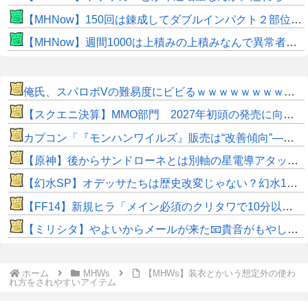
【MHNow】150回は錬成してダブルインパクト２部位だけって流石に泣けてくる
【MHNow】週間1000は上積みの上積みなんで異常者です
俺氏、スパロボVの難易度にビビるｗｗｗｗｗｗｗｗｗｗｗ
【スクエニ決算】MMO部門 2027年初頭の発売に向けた関連費用の先行計上により微増益
カプコン「『モンハンワイルズ』販売は“改善傾向”―中長期でワールド超え目指す」
【原神】後からサンドローネとは別軸の星電導アタッカー来そう。
【幻水SP】オデッサたちは歴史改変じゃない？幻水1で描かれなかった時期に主人公たちと出会う形か
​【FF14】新規ヒラ「メイン必須のクリタワで10分以上待たされるの普通じゃないだろ…」←これってそんなに異常か…？せっかちはこのゲームに向かないでっす！(白目)
【ミリシタ】やよいからメールが来た📧貴音がもやし栽培すごく上手いらしい ※ネタバレ注意 プレミアムパス特典メール※
ホーム
MHWs
【MHWs】装衣とかいう想定外の使わ
れ方をされやすいアイテム