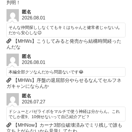
判明！
匿名
2026.08.01
そんな仲間探ししなくてもキミはちゃんと健常者じゃないん
だから安心しな😉
【MHWs】こうしてみると発売から結構時間経った
んだな
匿名
2026.08.01
本編全部クソなんだから問題ないです😂
【MHWs】序盤の退屈部分やらせるなんてセルフネ
ガキャンにならんか
匿名
2026.07.27
ドシューとバゼライボをマルチで使う神経は分からん。これ
でしか星9、10倒せないって自己紹介アピ？
【MHNow】カーナ3部位破壊済みでミリ残しで誰も
立ち上がらないから見学してたわ