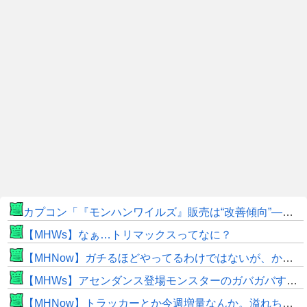
カプコン「『モンハンワイルズ』販売は“改善傾向”―中長期でワールド超え目指す」
【MHWs】なぁ…トリマックスってなに？
【MHNow】ガチるほどやってるわけではないが、かと言って要撃戦くらいしかやることないんだよな
【MHWs】アセンダンス登場モンスターのガバガバすぎる偽リークきたな
【MHNow】トラッカーとか今週増量なんか。溢れちゃうから来週にして欲しいわ何狩れいうねん