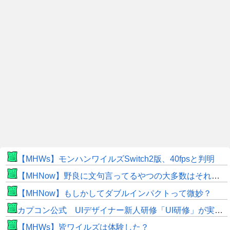
【MHWs】モンハンワイルズSwitch2版、40fpsと判明
【MHNow】野良に文句言ってるやつの大多数はそれしてないだけの雑魚だから聞く耳持つだけムダよ
【MHNow】もしかしてダブルインパクトって微妙？
カプコン公式 UIデザイナー新人研修「UI研修」が実装まで進みました！
【MHWs】皆ワイルズは体験した？