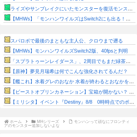
ライズやサンブレイクにいたモンスターを復活モンスターと呼ぶのはやめよう
【MHWs】「モンハンワイルズはSwitch2にも出る！」👈こいつにかけたい言葉ｗｗｗｗｗｗｗｗｗ
スパロボで最後のまともな主人公、クロウまで遡る
【MHWs】モンハンワイルズSwitch2版、40fpsと判明
「スプラトゥーンレイダース」、2周目でもまだ緑茶ｗｗｗｗｗｗ
【原神】夢見月瑞希は何でこんな強化されてるんだ？
【艦これ】水着グレのおなか 水着が終わるとおなかを隠してしまうから今のうちに堪能しておく 他
【ビーストオブリンカネーション】宝箱が開かない？ パスワードやマップ仕様に不満
【ミリシタ】イベント『Destiny』8/8 0時時点でのポイント、ハイスコアのボーダー
ホーム
MHシリーズ
モンハンって頑なにフロンティ
アのモンスター追加しないよな