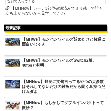
な顔で入ってくる
【MHNow】カーナ3部位破壊済みでミリ残しで誰も
立ち上がらないから見学してたわ
最新記事
【MHWs】モンハンワイルズ始めたけど普通に
面白いじゃん
【MHWs】モンハンワイルズSwitch2版、
40fpsと判明
【MHNow】野良に文句言ってるやつの大多数
はそれしてないだけの雑魚だから聞く耳持つだ
けムダよ
【MHNow】もしかしてダブルインパクトって
微妙？