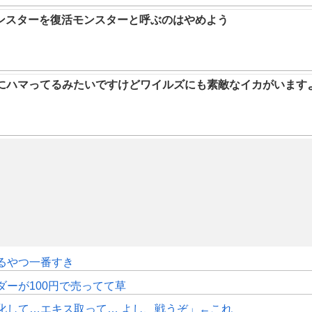
ンスターを復活モンスターと呼ぶのはやめよう
ムにハマってるみたいですけどワイルズにも素敵なイカがいます
るやつ一番すき
ダーが100円で売ってて草
化して…エキス取って… よし、戦うぞ」←これ