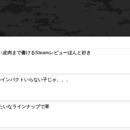
い皮肉まで書けるSteamレビューほんと好き
ルインパクトいらない子じゃ、、、
みたいなラインナップで草