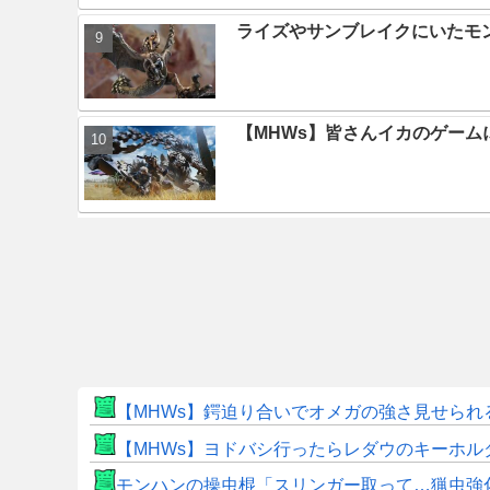
ライズやサンブレイクにいたモ
【MHWs】皆さんイカのゲー
【MHWs】鍔迫り合いでオメガの強さ見せられ
【MHWs】ヨドバシ行ったらレダウのキーホル
モンハンの操虫棍「スリンガー取って…猟虫強