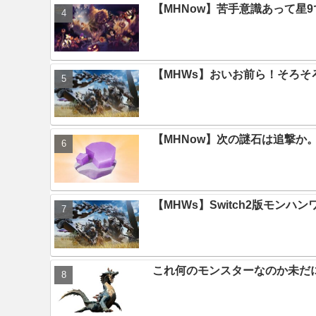
【MHNow】苦手意識あって星
【MHWs】おいお前ら！そろそ
【MHNow】次の謎石は追撃
【MHWs】Switch2版モン
これ何のモンスターなのか未だ