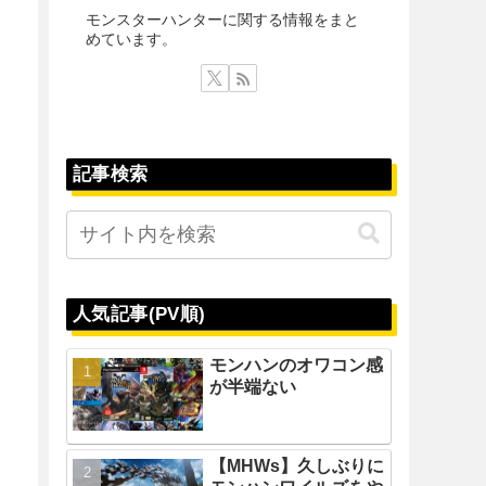
モンスターハンターに関する情報をまと
めています。
記事検索
人気記事(PV順)
モンハンのオワコン感
が半端ない
【MHWs】久しぶりに