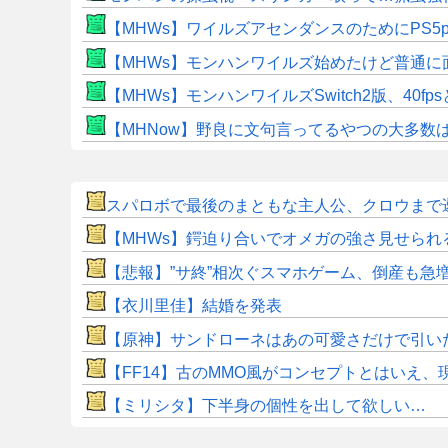
【MHWs】ワイルズアセンダンスのためにPS5
【MHWs】モンハンワイルズ始めたけど普通に
【MHWs】モンハンワイルズSwitch2版、40fp
【MHNow】野良に文句言ってるやつの大多数
スパロボで最後のまともな主人公、クロウまで
【MHWs】鍔迫り合いでオメガの強さ見せられ
【悲報】”サ終”相次ぐスマホゲーム、倒産も急
【衣川里佳】結婚を発表
【原神】サンドローネはあの可愛さだけで引い
【FF14】古のMMO風がコンセプトとはいえ
【ミリシタ】下半身の個性を出して欲しい…