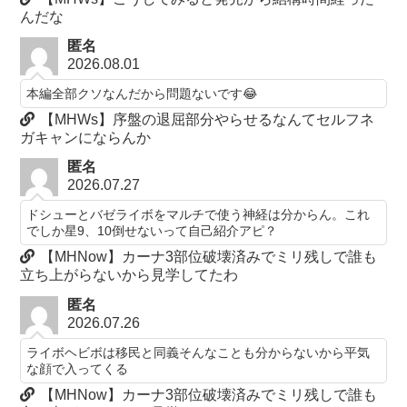
んだな
匿名
2026.08.01
本編全部クソなんだから問題ないです😂
【MHWs】序盤の退屈部分やらせるなんてセルフネ
ガキャンにならんか
匿名
2026.07.27
ドシューとバゼライボをマルチで使う神経は分からん。これ
でしか星9、10倒せないって自己紹介アピ？
【MHNow】カーナ3部位破壊済みでミリ残しで誰も
立ち上がらないから見学してたわ
匿名
2026.07.26
ライボヘビボは移民と同義そんなことも分からないから平気
な顔で入ってくる
【MHNow】カーナ3部位破壊済みでミリ残しで誰も