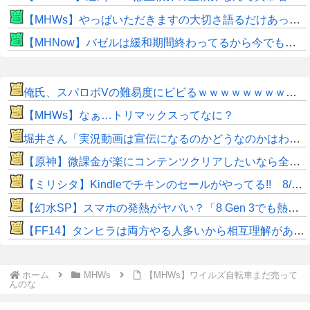
【MHWs】やっぱいただきますの大切さ語るだけあって飯のこだわり凄いよね
【MHNow】バゼルは緩和期間終わってるから今でもとんでもない数必要なんじゃない？
俺氏、スパロボVの難易度にビビるｗｗｗｗｗｗｗｗｗｗｗ
【MHWs】なぁ…トリマックスってなに？
堀井さん「実況動画は宣伝になるのかどうなのかはわからない部分もありますけど」
【原神】微課金が楽にコンテンツクリアしたいなら全キャラ無凸で引くのがいいね。
【ミリシタ】Kindleでチキンのセールがやってる!! 8/19(水)まで!!
【幻水SP】スマホの発熱がヤバい？「8 Gen 3でも熱い」「iPhoneは設定下げれば発熱なし」
​【FF14】タンヒラは両方やる人多いから相互理解があるのに、DPSは他ロールへの知識が低すぎないか？
ホーム
MHWs
【MHWs】ワイルズ自転車まだ売って
んのな