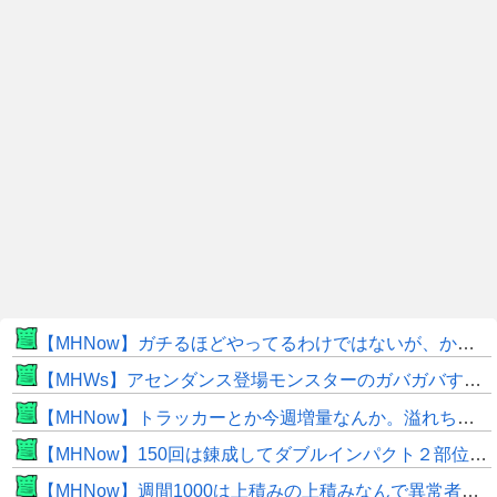
【MHNow】ガチるほどやってるわけではないが、かと言って要撃戦くらいしかやることないんだよな
【MHWs】アセンダンス登場モンスターのガバガバすぎる偽リークきたな
【MHNow】トラッカーとか今週増量なんか。溢れちゃうから来週にして欲しいわ何狩れいうねん
【MHNow】150回は錬成してダブルインパクト２部位だけって流石に泣けてくる
【MHNow】週間1000は上積みの上積みなんで異常者です