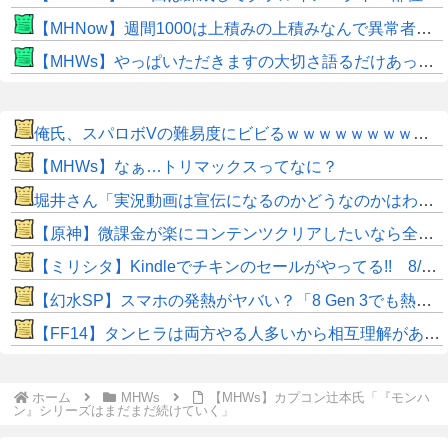
【MHNow】週間1000は上積みの上積みなんで異常者です
【MHWs】やっぱいただきますの大切さ語るだけあって飯のこだわり凄いよね
俺氏、スパロボVの難易度にビビるｗｗｗｗｗｗｗｗｗｗｗ
【MHWs】なぁ…トリマックスってなに？
堀井さん「実況動画は宣伝になるのかどうなのかはわからない部分もありますけど」
【原神】微課金が楽にコンテンツクリアしたいなら全キャラ無凸で引くのがいいね。
【ミリシタ】Kindleでチキンのセールがやってる!! 8/19(水)まで!!
【幻水SP】スマホの発熱がヤバい？「8 Gen 3でも熱い」「iPhoneは設定下げれば発熱なし」
​【FF14】タンヒラは両方やる人多いから相互理解があるのに、DPSは他ロールへの知識が低すぎないか？
ホーム
MHWs
【MHWs】カプコン辻本氏「『モンハ
ン』シリーズはまだまだ続けていく」