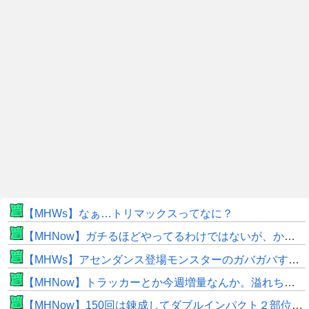
【MHWs】なぁ…トリマックスってなに？
【MHNow】ガチるほどやってるわけではないが、かと言って要撃戦くらいしかやることないんだよな
【MHWs】アセンダンス登場モンスターのガバガバすぎる偽リークきたな
【MHNow】トラッカーとか今週増量なんか。溢れちゃうから来週にして欲しいわ何狩れいうねん
【MHNow】150回は錬成してダブルインパクト２部位だけって流石に泣けてくる