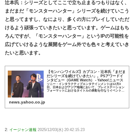
辻本氏：シリーズとしてここで立ち止まるつもりはなく、
まだまだ「モンスターハンター」シリーズを続けていこう
と思ってますし、なにより、多くの方にプレイしていただ
けるよう頑張っていきたいと思っています。ゲームはもち
ろんですが、「モンスターハンター」というIPの可能性を
広げていけるような展開をゲーム外でも色々と考えていき
たいと思います。
【モンハンワイルズ】カプコン・辻本氏「まだま
だシリーズを続けていきたい」。PSアワードイ
ンタビュー（GAME Watch） - Yahoo!ニュース
ソニー・インタラクティブエンタテインメントは12月3
日、日本およびアジア地域において、プレイステーション
フォーマットにおけるタイトルの表彰を行なうイベント
「PlayStation Partner
news.yahoo.co.jp
2:
イージャン速報
2025/12/03(水) 20:42:15.23