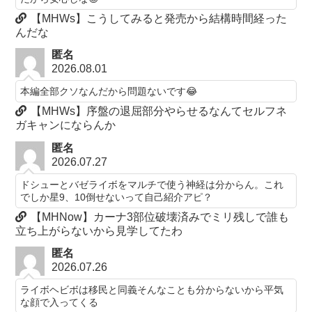
【MHWs】こうしてみると発売から結構時間経った
んだな
匿名
2026.08.01
本編全部クソなんだから問題ないです😂
【MHWs】序盤の退屈部分やらせるなんてセルフネ
ガキャンにならんか
匿名
2026.07.27
ドシューとバゼライボをマルチで使う神経は分からん。これ
でしか星9、10倒せないって自己紹介アピ？
【MHNow】カーナ3部位破壊済みでミリ残しで誰も
立ち上がらないから見学してたわ
匿名
2026.07.26
ライボヘビボは移民と同義そんなことも分からないから平気
な顔で入ってくる