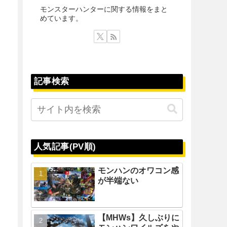
モンスターハンターに関する情報をまと
めています。
記事検索
人気記事(PV順)
モンハンのオワコン感
が半端ない
【MHWs】久しぶりに