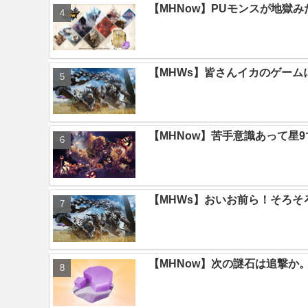
【MHNow】PUモンスが地獄
【MHWs】皆さんイカのゲー
【MHNow】苦手意識あって星
【MHWs】おいお前ら！そろそ
【MHNow】次の謎石は追撃