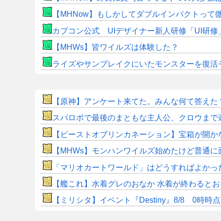
【MHNow】もしかしてダブルインパクトって
カプコン公式 UIデザイナー新人研修「UI研
【MHWs】皆ワイルズは体験した？
ライズやサンブレイクにいたモンスターを復活
【原神】アンケート来てた。みんな何て答えた
スパロボで最後のまともな主人公、クロウまで
【ビーストオブリンカネーション】宝箱が開か
【MHWs】モンハンワイルズ始めたけど普通に
「マリオカートワールド」はどうすればよかっ
【艦これ】水着グレのおなか 水着が終わると
【ミリシタ】イベント『Destiny』8/8 0