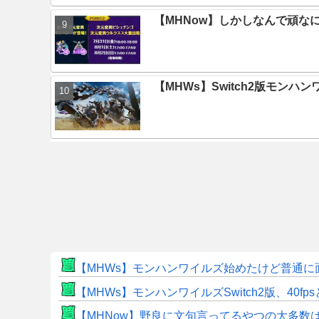
【MHNow】しかしなんで頑な
【MHWs】Switch2版モン
【MHWs】モンハンワイルズ始めたけど普通に
【MHWs】モンハンワイルズSwitch2版、40fp
【MHNow】野良に文句言ってるやつの大多数