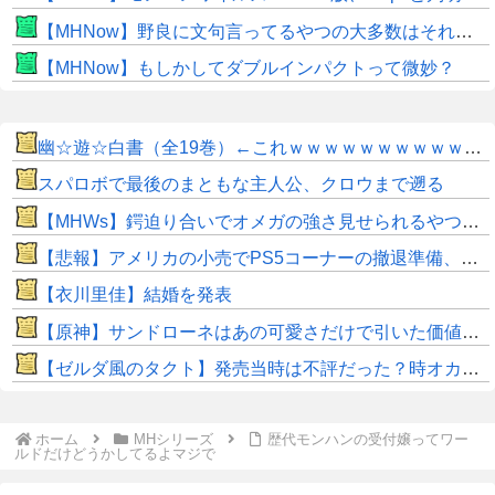
【MHNow】野良に文句言ってるやつの大多数はそれしてないだけの雑魚だから聞く耳持つだけムダよ
【MHNow】もしかしてダブルインパクトって微妙？
幽☆遊☆白書（全19巻）←これｗｗｗｗｗｗｗｗｗｗｗｗｗｗ
スパロボで最後のまともな主人公、クロウまで遡る
【MHWs】鍔迫り合いでオメガの強さ見せられるやつ一番すき
【悲報】アメリカの小売でPS5コーナーの撤退準備、はじまる
【衣川里佳】結婚を発表
【原神】サンドローネはあの可愛さだけで引いた価値ある！
【ゼルダ風のタクト】発売当時は不評だった？時オカから激変したキャラデザに「なんじゃこりゃ」
ホーム
MHシリーズ
歴代モンハンの受付嬢ってワー
ルドだけどうかしてるよマジで