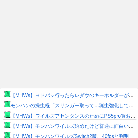
【MHWs】ヨドバシ行ったらレダウのキーホルダーが100円で売ってて草
モンハンの操虫棍「スリンガー取って…猟虫強化して…エキス取って… よし、戦うぞ」←これ
【MHWs】ワイルズアセンダンスのためにPS5pro買おうとしたら転売価格ばかりじゃねーか
【MHWs】モンハンワイルズ始めたけど普通に面白いじゃん
【MHWs】モンハンワイルズSwitch2版、40fpsと判明