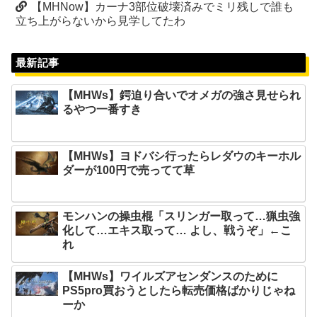
【MHNow】カーナ3部位破壊済みでミリ残しで誰も
立ち上がらないから見学してたわ
最新記事
【MHWs】鍔迫り合いでオメガの強さ見せられ
るやつ一番すき
【MHWs】ヨドバシ行ったらレダウのキーホル
ダーが100円で売ってて草
モンハンの操虫棍「スリンガー取って…猟虫強
化して…エキス取って… よし、戦うぞ」←こ
れ
【MHWs】ワイルズアセンダンスのために
PS5pro買おうとしたら転売価格ばかりじゃね
ーか