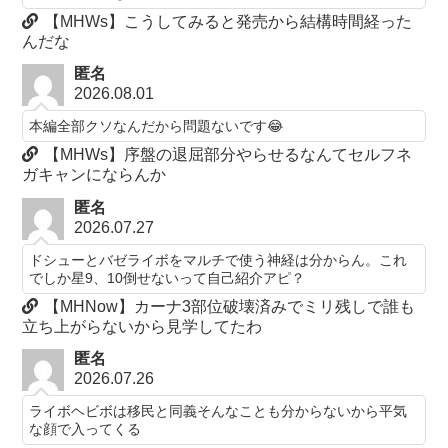
【MHWs】こうしてみると発売から結構時間経った
んだな
匿名
2026.08.01
本編全部クソなんだから問題ないです😂
【MHWs】序盤の退屈部分やらせるなんてセルフネ
ガキャンにならんか
匿名
2026.07.27
ドシューとバゼライボをマルチで使う神経は分からん。これ
でしか星9、10倒せないって自己紹介アピ？
【MHNow】カーナ3部位破壊済みでミリ残しで誰も
立ち上がらないから見学してたわ
匿名
2026.07.26
ライボヘビボは移民と同義そんなことも分からないから平気
な顔で入ってくる