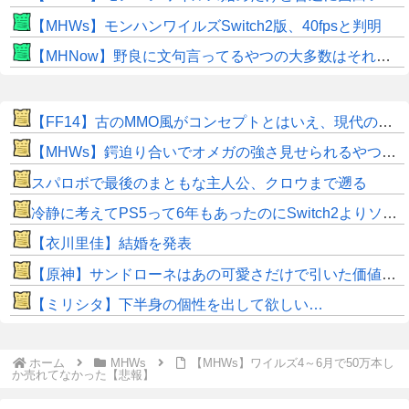
【MHWs】モンハンワイルズSwitch2版、40fpsと判明
【MHNow】野良に文句言ってるやつの大多数はそれしてないだけの雑魚だから聞く耳持つだけムダよ
【FF14】古のMMO風がコンセプトとはいえ、現代の環境に「アクセ極低ドロ率」は合っていないのでは？と話題に
【MHWs】鍔迫り合いでオメガの強さ見せられるやつ一番すき
スパロボで最後のまともな主人公、クロウまで遡る
冷静に考えてPS5って6年もあったのにSwitch2よりソフト売れないのヤバいよな
【衣川里佳】結婚を発表
【原神】サンドローネはあの可愛さだけで引いた価値ある！
【ミリシタ】下半身の個性を出して欲しい…
ホーム
MHWs
【MHWs】ワイルズ4～6月で50万本し
か売れてなかった【悲報】