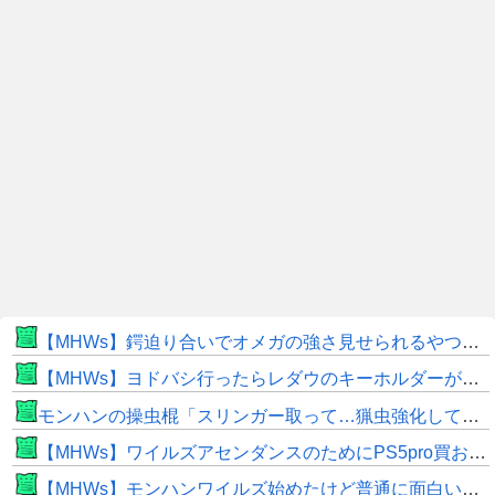
【MHWs】鍔迫り合いでオメガの強さ見せられるやつ一番すき
【MHWs】ヨドバシ行ったらレダウのキーホルダーが100円で売ってて草
モンハンの操虫棍「スリンガー取って…猟虫強化して…エキス取って… よし、戦うぞ」←これ
【MHWs】ワイルズアセンダンスのためにPS5pro買おうとしたら転売価格ばかりじゃねーか
【MHWs】モンハンワイルズ始めたけど普通に面白いじゃん