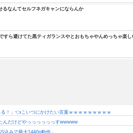
らせるなんてセルフネガキャンにならんか
9ですら避けてた黒ティガランスやとおもちゃやんめっちゃ楽し
にも出る！」👈こいつにかけたい言葉ｗｗｗｗｗｗｗｗｗ
たんだけどやっっっっっっすwwwww
SS込みで最大1440p動作」