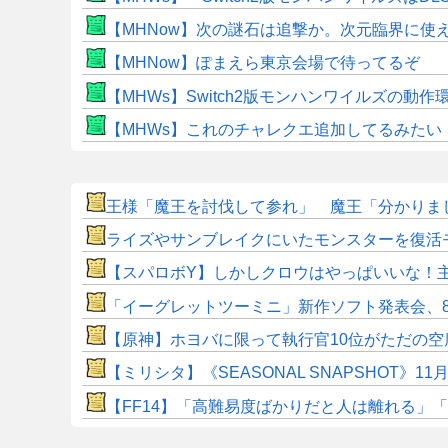
【MHNow】次の謎石は追撃か。次元臨界に使
【MHNow】ぽまえら東京会場で待ってるぞ
【MHWs】Switch2版モンハンワイルズの動
【MHWs】これのチャレクエ追加してるみたい
王様「魔王を討伐して参れ」 魔王「分かりまし
ライズやサンブレイクにいたモンスターを復活
【スパロボY】しかしクロウはやっぱいいな！
「イーグレットツーミニ」新作ソフト発表会、8
【原神】ホヨバに限って執行官10位がただの空
【ミリシタ】《SEASONAL SNAPSHOT
​【FF14】「高難易度ばかりだと人は離れる」「難