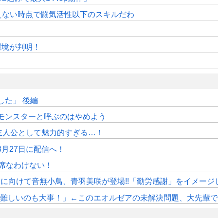
えない時点で闘気活性以下のスキルだわ
作環境が判明！
た」 後編
モンスターと呼ぶのはやめよう
主人公として魅力的すぎる…！
月27日に配信へ！
席なわけない！
》11月に向けて音無小鳥、青羽美咲が登場!!「勤労感謝」をイメージ
しいのも大事！」←このエオルゼアの未解決問題、大先輩であるWorl