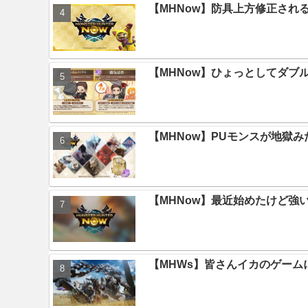
【MHNow】防具上方修正され
【MHNow】ひょっとしてダブ
【MHNow】PUモンスが地獄
【MHNow】最近始めたけど強
【MHWs】皆さんイカのゲー