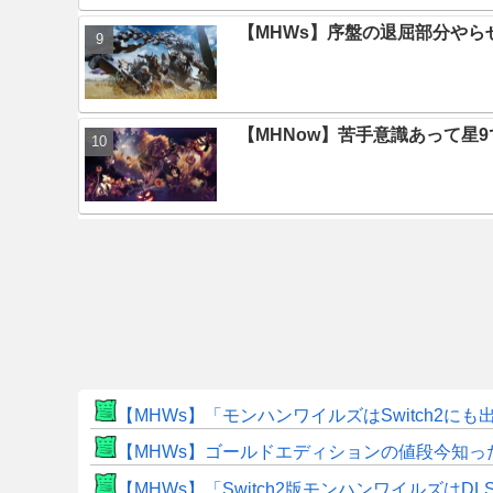
【MHWs】序盤の退屈部分や
【MHNow】苦手意識あって星
【MHWs】「モンハンワイルズはSwitch2
【MHWs】ゴールドエディションの値段今知っ
【MHWs】「Switch2版モンハンワイルズはDL