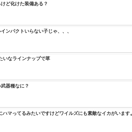
るけど化けた装備ある？
ルインパクトいらない子じゃ、、、
みたいなラインナップで草
い武器種なに？
ムにハマってるみたいですけどワイルズにも素敵なイカがいます