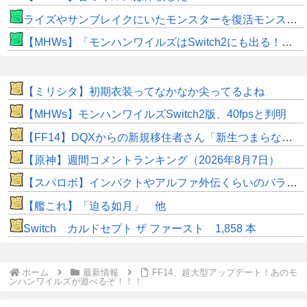
ライズやサンブレイクにいたモンスターを復活モンスターと呼ぶのはやめよう
【MHWs】「モンハンワイルズはSwitch2にも出る！」👈こいつにかけたい言葉ｗｗｗｗｗｗｗｗｗ
【ミリシタ】初期衣装ってなかなか尖ってるよね
【MHWs】モンハンワイルズSwitch2版、40fpsと判明
【FF14】DQXからの新規移住者さん「新生つまらないって聞いてたけど普通に面白くてワロタｗｗ」
【原神】週間コメントランキング（2026年8月7日）
【スパロボ】インパクトやアルファ外伝くらいのバランス求む！！ → インパクトも最終的にはコアブースターで雑魚は一撃で倒せてたけどね
【艦これ】「迫る如月」 他
Switch カルドセプト ザ ファースト 1,858 本
ホーム
最新情報
FF14、超大型アップデート！あのモ
ンハンワイルズが遊べるぞ！！！