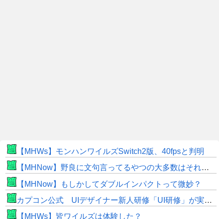
【MHWs】モンハンワイルズSwitch2版、40fpsと判明
【MHNow】野良に文句言ってるやつの大多数はそれしてないだけの雑魚だから聞く耳持つだけムダよ
【MHNow】もしかしてダブルインパクトって微妙？
カプコン公式 UIデザイナー新人研修「UI研修」が実装まで進みました！
【MHWs】皆ワイルズは体験した？