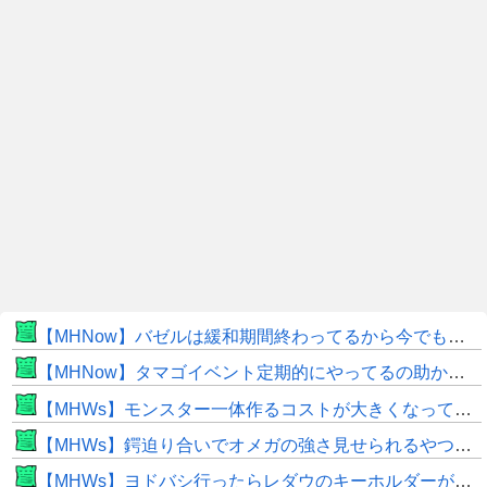
【MHNow】バゼルは緩和期間終わってるから今でもとんでもない数必要なんじゃない？
【MHNow】タマゴイベント定期的にやってるの助かるよね
【MHWs】モンスター一体作るコストが大きくなっている昨今でこそ亜種に頼るべきだよな
【MHWs】鍔迫り合いでオメガの強さ見せられるやつ一番すき
【MHWs】ヨドバシ行ったらレダウのキーホルダーが100円で売ってて草