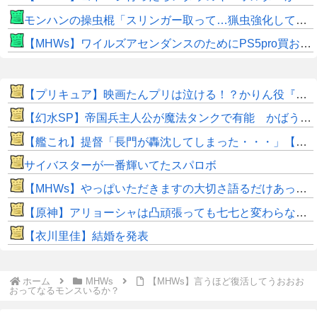
モンハンの操虫棍「スリンガー取って…猟虫強化して…エキス取って… よし、戦うぞ」←これ
【MHWs】ワイルズアセンダンスのためにPS5pro買おうとしたら転売価格ばかりじゃねーか
【プリキュア】映画たんプリは泣ける！？かりん役『鬼頭明里さん』アラン役『島﨑信長さん』レイン役『内山昂輝さん』だと判明！！
【幻水SP】帝国兵主人公が魔法タンクで有能 かばう＋魔防35％UP、アバターではなく性能も変化
【艦これ】提督「長門が轟沈してしまった・・・」【SS】
サイバスターが一番輝いてたスパロボ
【MHWs】やっぱいただきますの大切さ語るだけあって飯のこだわり凄いよね
【原神】アリョーシャは凸頑張っても七七と変わらない感じか。
【衣川里佳】結婚を発表
ホーム
MHWs
【MHWs】言うほど復活してうおおお
おってなるモンスいるか？