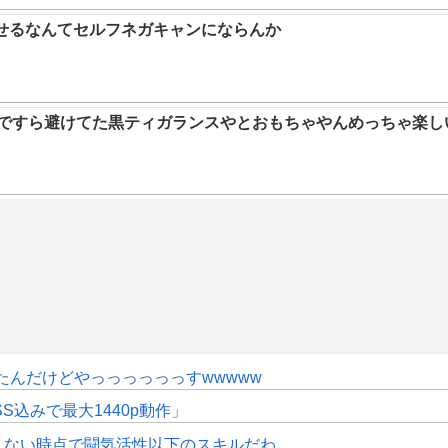
らせるなんてセルフネガキャンにならんか
9ですら避けてた黒ティガランスやとおもちゃやんめっちゃ楽し
たんだけどやっっっっっっすwwwww
SS込みで最大1440p動作」
えない時点で闘気活性以下のスキルだわ