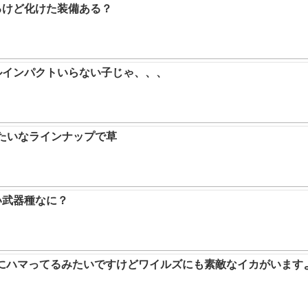
るけど化けた装備ある？
ルインパクトいらない子じゃ、、、
みたいなラインナップで草
い武器種なに？
ムにハマってるみたいですけどワイルズにも素敵なイカがいます