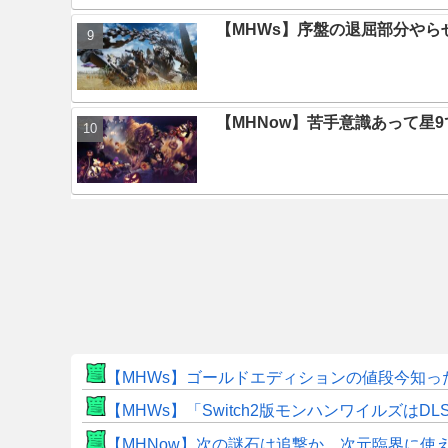
【MHWs】序盤の退屈部分や
【MHNow】苦手意識あって星
【MHWs】ゴールドエディションの値段今知っ
【MHWs】「Switch2版モンハンワイルズはDL
【MHNow】次の謎石は追撃か。次元臨界に使