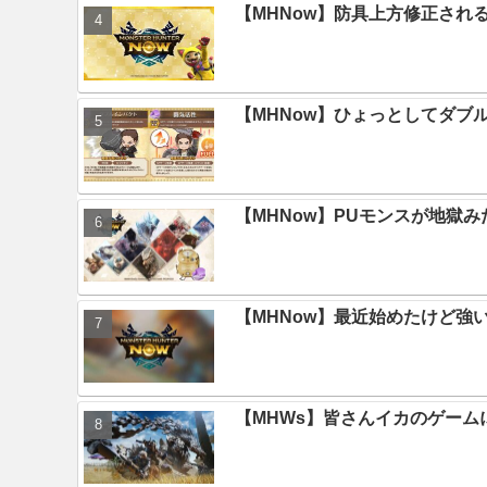
【MHNow】防具上方修正され
【MHNow】ひょっとしてダブ
【MHNow】PUモンスが地獄
【MHNow】最近始めたけど強
【MHWs】皆さんイカのゲー