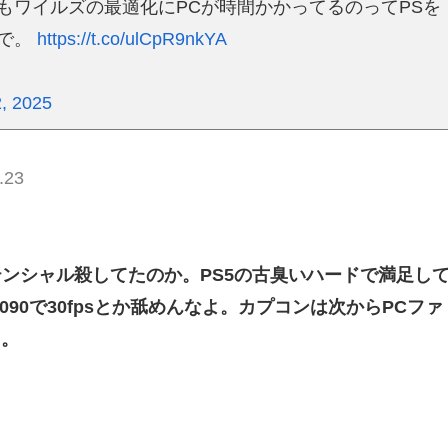
もワイルズの最適化にPCが時間かかってるのってPSを
ので。
https://t.co/ulCpR9nkYA
, 2025
.23
ンシャル殺してたのか。PS5の古臭いハードで満足し
090で30fpsとか舐めんなよ。カプコンは次からPCファ
ろ。