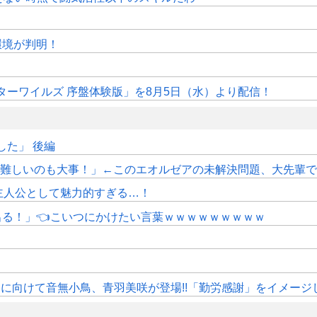
作環境が判明！
ターワイルズ 序盤体験版」を8月5日（水）より配信！
た」 後編
しいのも大事！」←このエオルゼアの未解決問題、大先輩であるWorl
主人公として魅力的すぎる…！
にも出る！」👈こいつにかけたい言葉ｗｗｗｗｗｗｗｗｗ
》11月に向けて音無小鳥、青羽美咲が登場!!「勤労感謝」をイメージ