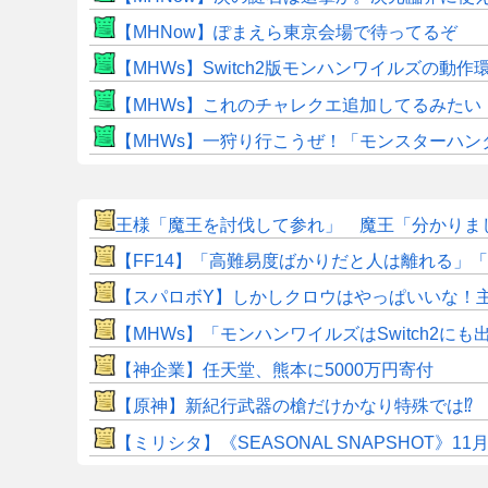
【MHNow】ぽまえら東京会場で待ってるぞ
【MHWs】Switch2版モンハンワイルズの動
【MHWs】これのチャレクエ追加してるみたい
【MHWs】一狩り行こうぜ！「モンスターハン
王様「魔王を討伐して参れ」 魔王「分かりまし
​【FF14】「高難易度ばかりだと人は離れる」「難
【スパロボY】しかしクロウはやっぱいいな！
【MHWs】「モンハンワイルズはSwitch2
【神企業】任天堂、熊本に5000万円寄付
【原神】新紀行武器の槍だけかなり特殊では⁉
【ミリシタ】《SEASONAL SNAPSHOT