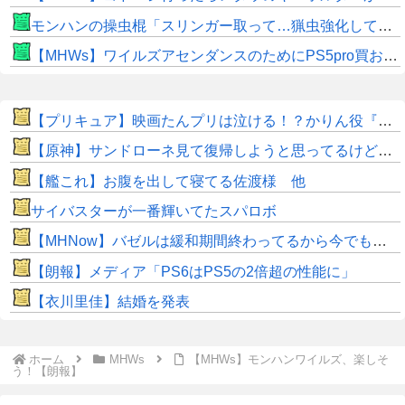
モンハンの操虫棍「スリンガー取って…猟虫強化して…エキス取って… よし、戦うぞ」←これ
【MHWs】ワイルズアセンダンスのためにPS5pro買おうとしたら転売価格ばかりじゃねーか
【プリキュア】映画たんプリは泣ける！？かりん役『鬼頭明里さん』アラン役『島﨑信長さん』レイン役『内山昂輝さん』だと判明！！
【原神】サンドローネ見て復帰しようと思ってるけどガチャ終わってるんだな。
【艦これ】お腹を出して寝てる佐渡様 他
サイバスターが一番輝いてたスパロボ
【MHNow】バゼルは緩和期間終わってるから今でもとんでもない数必要なんじゃない？
【朗報】メディア「PS6はPS5の2倍超の性能に」
【衣川里佳】結婚を発表
ホーム
MHWs
【MHWs】モンハンワイルズ、楽しそ
う！【朗報】