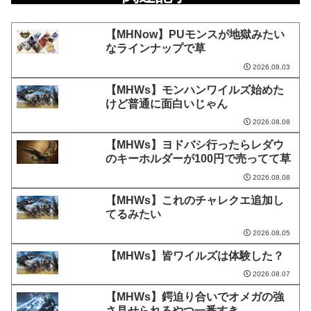
【MHNow】PUモンスが地獄みたい
なラインナップで草
2026.08.03
【MHWs】モンハンワイルズ始めた
けど普通に面白いじゃん
2026.08.08
【MHWs】ヨドバシ行ったらレダウ
のキーホルダーが100円で売ってて草
2026.08.08
【MHWs】これのチャレクエ追加し
てるみたい
2026.08.05
【MHWs】皆ワイルズは体験した？
2026.08.07
【MHWs】鍔迫り合いでオメガの強
さ見せられるやつ一番すき