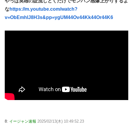
やっぱ英雄の証流しとくだけでモンハン感爆上がりするよ
な
https://m.youtube.com/watch?
v=ObEmhIJ8H3s&pp=ygUM44Ov44Kk44Or44K6
8:
イージャン速報
2025/02/13(木) 10:49:52.23