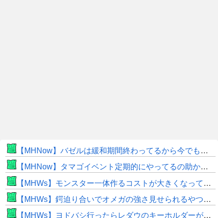
【MHNow】バゼルは緩和期間終わってるから今でもとんでもない数必要なんじゃない？
【MHNow】タマゴイベント定期的にやってるの助かるよね
【MHWs】モンスター一体作るコストが大きくなっている昨今でこそ亜種に頼るべきだよな
【MHWs】鍔迫り合いでオメガの強さ見せられるやつ一番すき
【MHWs】ヨドバシ行ったらレダウのキーホルダーが100円で売ってて草