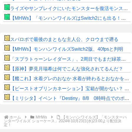
ライズやサンブレイクにいたモンスターを復活モンスターと呼ぶのはやめよう
【MHWs】「モンハンワイルズはSwitch2にも出る！」👈こいつにかけたい言葉ｗｗｗｗｗｗｗｗｗ
スパロボで最後のまともな主人公、クロウまで遡る
【MHWs】モンハンワイルズSwitch2版、40fpsと判明
「スプラトゥーンレイダース」、2周目でもまだ緑茶ｗｗｗｗｗｗ
【原神】夢見月瑞希は何でこんな強化されてるんだ？
【艦これ】水着グレのおなか 水着が終わるとおなかを隠してしまうから今のうちに堪能しておく 他
【ビーストオブリンカネーション】宝箱が開かない？ パスワードやマップ仕様に不満
【ミリシタ】イベント『Destiny』8/8 0時時点でのポイント、ハイスコアのボーダー
ホーム
MHWs
【モンハンワイルズ】「モンスターハ
ンターワイルズ ショーケース」2024年10月23日(水)23:00より配信決
定！