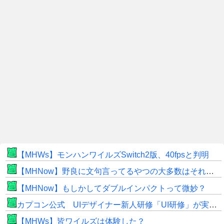
【MHWs】モンハンワイルズSwitch2版、40fpsと判明
【MHNow】野良に文句言ってるやつの大多数はそれしてないだけの雑魚だから聞く耳持つだけムダよ
【MHNow】もしかしてダブルインパクトって微妙？
カプコン公式 UIデザイナー新人研修「UI研修」が実装まで進みました！
【MHWs】皆ワイルズは体験した？