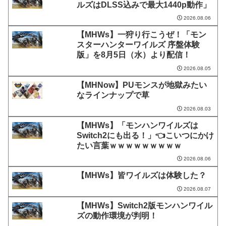
ルズはDLSS込みで最大1440p動作」
2026.08.06
【MHWs】一狩り行こうぜ！「モン
スターハンターワイルズ 序盤体験
版」を8月5日（水）より配信！
2026.08.05
【MHNow】PUモンスが地獄みたい
なラインナップで草
2026.08.03
【MHWs】「モンハンワイルズは
Switch2にも出る！」👈こいつにかけ
たい言葉ｗｗｗｗｗｗｗｗｗ
2026.08.06
【MHWs】皆ワイルズは体験した？
2026.08.07
【MHWs】Switch2版モンハンワイル
ズの動作環境が判明！