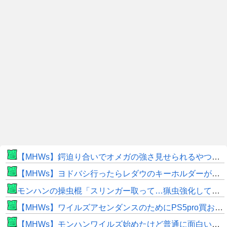
【MHWs】鍔迫り合いでオメガの強さ見せられるやつ一番すき
【MHWs】ヨドバシ行ったらレダウのキーホルダーが100円で売ってて草
モンハンの操虫棍「スリンガー取って…猟虫強化して…エキス取って… よし、戦うぞ」←これ
【MHWs】ワイルズアセンダンスのためにPS5pro買おうとしたら転売価格ばかりじゃねーか
【MHWs】モンハンワイルズ始めたけど普通に面白いじゃん