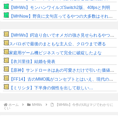
【MHWs】モンハンワイルズSwitch2版、40fpsと判明
【MHNow】野良に文句言ってるやつの大多数はそれしてないだけの雑魚だから聞く耳持つだけムダよ
【MHWs】鍔迫り合いでオメガの強さ見せられるやつ一番すき
スパロボで最後のまともな主人公、クロウまで遡る
家庭用ゲーム機ビジネスって完全に破綻したよな
【衣川里佳】結婚を発表
【原神】サンドローネはあの可愛さだけで引いた価値ある！
【FF14】古のMMO風がコンセプトとはいえ、現代の環境に「アクセ極低ドロ率」は合っていないのでは？と話題に
【ミリシタ】下半身の個性を出して欲しい…
ホーム
MHWs
【MHWs】今作のUIはマジでわかりに
くい