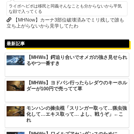
ライボヘビボは移民と同義そんなことも分からないから平気
な顔で入ってくる
【MHNow】カーナ3部位破壊済みでミリ残しで誰も
立ち上がらないから見学してたわ
最新記事
【MHWs】鍔迫り合いでオメガの強さ見せられ
るやつ一番すき
【MHWs】ヨドバシ行ったらレダウのキーホル
ダーが100円で売ってて草
モンハンの操虫棍「スリンガー取って…猟虫強
化して…エキス取って… よし、戦うぞ」←こ
れ
【MHWs】ワイルズアセンダンスのために