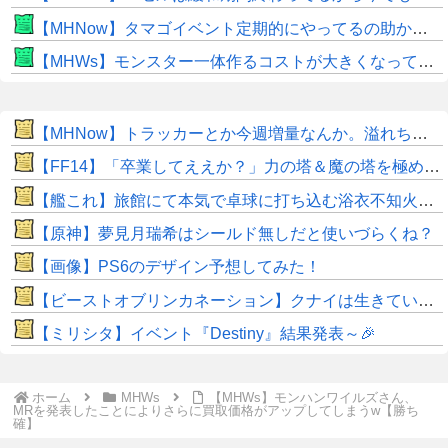
【MHNow】タマゴイベント定期的にやってるの助かるよね
【MHWs】モンスター一体作るコストが大きくなっている昨今でこそ亜種に頼るべきだよな
【MHNow】トラッカーとか今週増量なんか。溢れちゃうから来週にして欲しいわ何狩れいうねん
【FF14】「卒業してええか？」力の塔＆魔の塔を極め尽くした強者ヒカセンが現れてしまうｗｗｗｗ
【艦これ】旅館にて本気で卓球に打ち込む浴衣不知火ちゃん 他
【原神】夢見月瑞希はシールド無しだと使いづらくね？
【画像】PS6のデザイン予想してみた！
【ビーストオブリンカネーション】クナイは生きていた？隠しイベント発見「円形の床がエレベーターになってる」
【ミリシタ】イベント『Destiny』結果発表～🎉
ホーム
MHWs
【MHWs】モンハンワイルズさん、
MRを発表したことによりさらに買取価格がアップしてしまうw【勝ち
確】