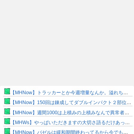
【MHNow】トラッカーとか今週増量なんか。溢れちゃうから来週にして欲しいわ何狩れいうねん
【MHNow】150回は錬成してダブルインパクト２部位だけって流石に泣けてくる
【MHNow】週間1000は上積みの上積みなんで異常者です
【MHWs】やっぱいただきますの大切さ語るだけあって飯のこだわり凄いよね
【MHNow】バゼルは緩和期間終わってるから今でもとんでもない数必要なんじゃない？