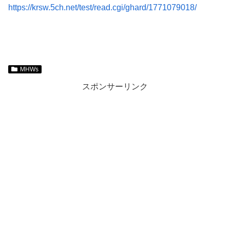
https://krsw.5ch.net/test/read.cgi/ghard/1771079018/
MHWs
スポンサーリンク