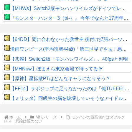
【MHWs】Switch2版モンハンワイルズがドイツでレーティングされる！9月のサードダイレクトで発表か！？
『モンスターハンター3（tri-）』 今年でなんと17周年！！
【64DD】間に合わなかった救世主 後付け拡張パーツは本当に普及しないな Switch Onlineの方で出してくれないかな…
漫画ワンピース(平均読者44歳)「第三世界でさぁ！悪魔がいてさぁ！世界を創った19の武器がさぁ！」
【悲報】Switch2版「モンハンワイルズ」、40fpsと判明
【MHNow】ぽまえら東京会場で待ってるぞ
【原神】星拡散PTはどんなキャラになりそう？
​【FF14】サポジョブに足りなかったのは「俺TUEEE!!」感！？もっとヒカセンを無双させてくれｗｗ
【ミリシタ】同級生の脳を破壊していそうなアイドルちゃん🧠⚡
ホーム
MHシリーズ
モンハンの最高傑作はダブルク
ロス 異論は認めない