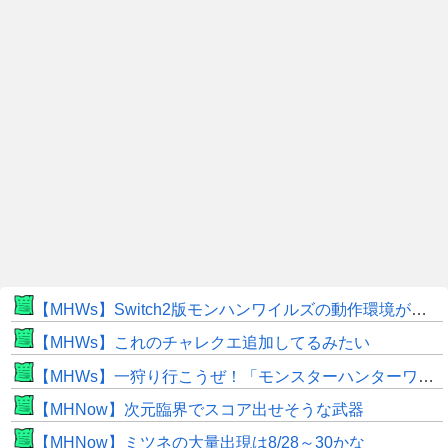
【MHWs】Switch2版モンハンワイルズの動作環境が判明！
【MHWs】これのチャレクエ追加してるみたい
【MHWs】一狩り行こうぜ！「モンスターハンターワイルズ 序盤体験版」を8月5日（水）より配信！
【MHNow】次元臨界でスコア出せそうな武器
【MHNow】ミツネの大量出現は8/28～30かな