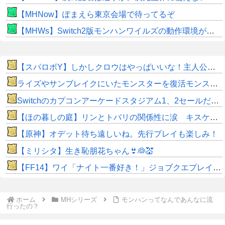
【MHNow】ぽまえら東京会場で待ってるぞ
【MHWs】Switch2版モンハンワイルズの動作環境が判明！
【スパロボY】しかしクロウはやっぱいいな！主人公として魅力的すぎる…！
ライズやサンブレイクにいたモンスターを復活モンスターと呼ぶのはやめよう
Switchのカプコンアーケードスタジアム1、2セールだから買ってしまった
【ほの暮しの庭】リンとトバリの関係性に涙 キスケの株も急上昇
【原神】オデット待ち遠しいね。先行プレイも楽しみ！
【ミリシタ】生き恥朋花ちゃん👙👰💒
【FF14】ワイ「ナイト一番好き！」ジョブクエプレイ後「虚無すぎて泣ける…」←他ジョブなんて◯◯だぜw
ホーム
MHシリーズ
モンハンってなんであんなに流
行ったの？