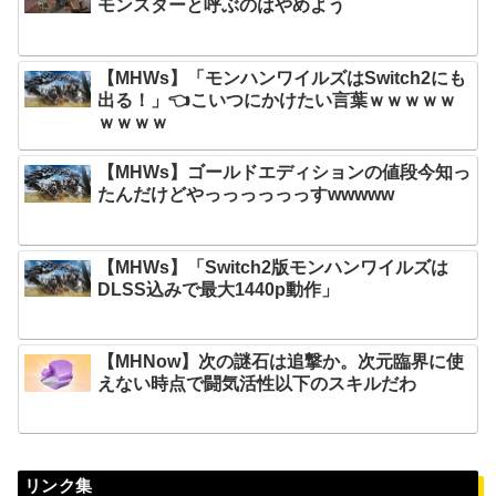
モンスターと呼ぶのはやめよう
【MHWs】「モンハンワイルズはSwitch2にも
出る！」👈こいつにかけたい言葉ｗｗｗｗｗ
ｗｗｗｗ
【MHWs】ゴールドエディションの値段今知っ
たんだけどやっっっっっっすwwwww
【MHWs】「Switch2版モンハンワイルズは
DLSS込みで最大1440p動作」
【MHNow】次の謎石は追撃か。次元臨界に使
えない時点で闘気活性以下のスキルだわ
リンク集