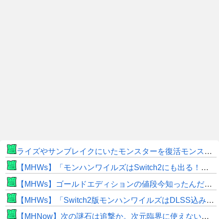
ライズやサンブレイクにいたモンスターを復活モンスターと呼ぶのはやめよう
【MHWs】「モンハンワイルズはSwitch2にも出る！」👈こいつにかけたい言葉ｗｗｗｗｗｗｗｗｗ
【MHWs】ゴールドエディションの値段今知ったんだけどやっっっっっっすwwwww
【MHWs】「Switch2版モンハンワイルズはDLSS込みで最大1440p動作」
【MHNow】次の謎石は追撃か。次元臨界に使えない時点で闘気活性以下のスキルだわ