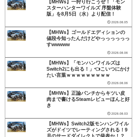
【MHWs】一狩り行こうぜ！「モン
スターハンターワイルズ 序盤体験
版」を8月5日（水）より配信！
2026.08.05
【MHWs】ゴールドエディションの
値段今知ったんだけどやっっっっっっ
すwwwww
2026.08.06
【MHWs】「モンハンワイルズは
Switch2にも出る！」👈こいつにかけ
たい言葉ｗｗｗｗｗｗｗｗｗ
2026.08.06
【MHWs】正論パンチからキツい皮
肉まで書けるSteamレビューほんと好
き
2026.08.03
【MHWs】Switch2版モンハンワイル
ズがドイツでレーティングされる！9
月のサードダイレクトで発表か！？