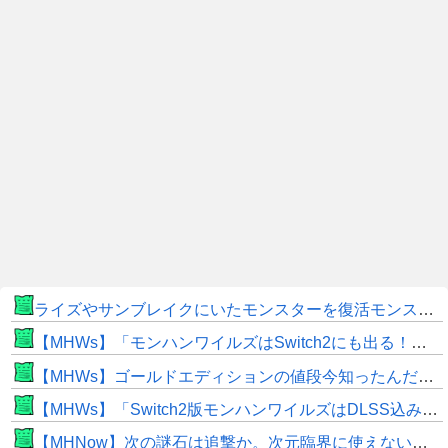
ライズやサンブレイクにいたモンスターを復活モンスターと呼ぶのはやめよう
【MHWs】「モンハンワイルズはSwitch2にも出る！」👈こいつにかけたい言葉ｗｗｗｗｗｗｗｗｗ
【MHWs】ゴールドエディションの値段今知ったんだけどやっっっっっっすwwwww
【MHWs】「Switch2版モンハンワイルズはDLSS込みで最大1440p動作」
【MHNow】次の謎石は追撃か。次元臨界に使えない時点で闘気活性以下のスキルだわ