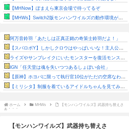
【MHNow】ぽまえら東京会場で待ってるぞ
【MHWs】Switch2版モンハンワイルズの動作環境が判明！
阿万音鈴羽「あたしは正真正銘の奇策士鈴羽だよ！」
【スパロボY】しかしクロウはやっぱいいな！主人公として魅力的すぎる…！
ライズやサンブレイクにいたモンスターを復活モンスターと呼ぶのはやめよう
IGN「任天堂は魂を失いつつあるしょぼい会社」
【原神】ホヨバに限って執行官10位がただの空席なわけない！
【ミリシタ】制服を着ているアイドルちゃんを見てみよう👀
ホーム
MHWs
【モンハンワイルズ】武器持ち替えさ
ぁ・・・
【モンハンワイルズ】武器持ち替えさ