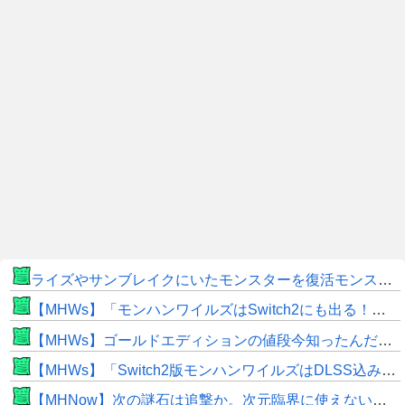
ライズやサンブレイクにいたモンスターを復活モンスターと呼ぶのはやめよう
【MHWs】「モンハンワイルズはSwitch2にも出る！」👈こいつにかけたい言葉ｗｗｗｗｗｗｗｗｗ
【MHWs】ゴールドエディションの値段今知ったんだけどやっっっっっっすwwwww
【MHWs】「Switch2版モンハンワイルズはDLSS込みで最大1440p動作」
【MHNow】次の謎石は追撃か。次元臨界に使えない時点で闘気活性以下のスキルだわ