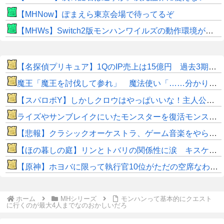
【MHNow】ぽまえら東京会場で待ってるぞ
【MHWs】Switch2版モンハンワイルズの動作環境が判明！
【名探偵プリキュア】1QのIP売上は15億円 過去3期との比較と通期95億円計画を解説
魔王「魔王を討伐して参れ」 魔法使い「……分かりました」
【スパロボY】しかしクロウはやっぱいいな！主人公として魅力的すぎる…！
ライズやサンブレイクにいたモンスターを復活モンスターと呼ぶのはやめよう
【悲報】クラシックオーケストラ、ゲーム音楽をやらないとガラガラになり終わる・・・
【ほの暮しの庭】リンとトバリの関係性に涙 キスケの株も急上昇
【原神】ホヨバに限って執行官10位がただの空席なわけない！
ホーム
MHシリーズ
モンハンって基本的にクエスト
に行くのが最大4人までなのおかしいだろ