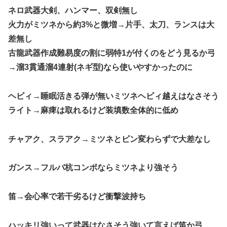
ネロ武器大剣、ハンマー、双剣無し
火力がミツネから約3%と微増→片手、太刀、ランスは大
差無し
古龍武器作成難易度の割に弱特1が付くのをどう見るか弓
→溜3貫通溜4連射(ネギ型)なら使いやすかったのに
ヘビィ→睡眠活きる弾が無いミツネヘビィ越えはなさそう
ライト→麻痺は取れるけど装填数全体的に低め
チャアク、スラアク→ミツネとビン変わらずで大差なし
ガンス→フルバ杭コンボならミツネより強そう
笛→会心率で若干劣るけど衝撃波持ち
ハッキリ強いって武器はなさそう強いて言えば笛か弓