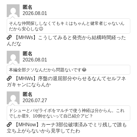
匿名
2026.08.01
そんな仲間探ししなくてもキミはちゃんと健常者じゃないん
だから安心しな😉
【MHWs】こうしてみると発売から結構時間経った
んだな
匿名
2026.08.01
本編全部クソなんだから問題ないです😂
【MHWs】序盤の退屈部分やらせるなんてセルフネ
ガキャンにならんか
匿名
2026.07.27
ドシューとバゼライボをマルチで使う神経は分からん。これ
でしか星9、10倒せないって自己紹介アピ？
【MHNow】カーナ3部位破壊済みでミリ残しで誰も
立ち上がらないから見学してたわ