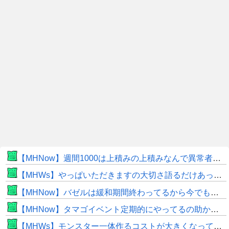
【MHNow】週間1000は上積みの上積みなんで異常者です
【MHWs】やっぱいただきますの大切さ語るだけあって飯のこだわり凄いよね
【MHNow】バゼルは緩和期間終わってるから今でもとんでもない数必要なんじゃない？
【MHNow】タマゴイベント定期的にやってるの助かるよね
【MHWs】モンスター一体作るコストが大きくなっている昨今でこそ亜種に頼るべきだよな