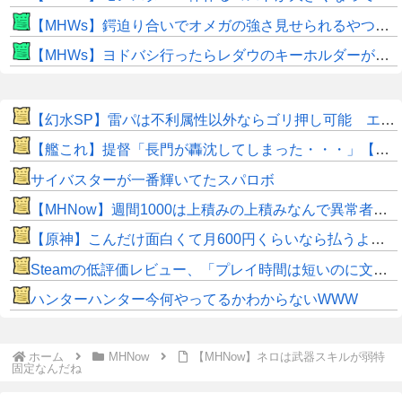
【MHWs】鍔迫り合いでオメガの強さ見せられるやつ一番すき
【MHWs】ヨドバシ行ったらレダウのキーホルダーが100円で売ってて草
【幻水SP】雷パは不利属性以外ならゴリ押し可能 エギル・ラグナル・キカが強力
【艦これ】提督「長門が轟沈してしまった・・・」【SS】
サイバスターが一番輝いてたスパロボ
【MHNow】週間1000は上積みの上積みなんで異常者です
【原神】こんだけ面白くて月600円くらいなら払うよな。
Steamの低評価レビュー、「プレイ時間は短いのに文章は長い」という謎の傾向が分析で浮き彫りに
ハンターハンター今何やってるかわからないWWW
ホーム
MHNow
【MHNow】ネロは武器スキルが弱特
固定なんだね