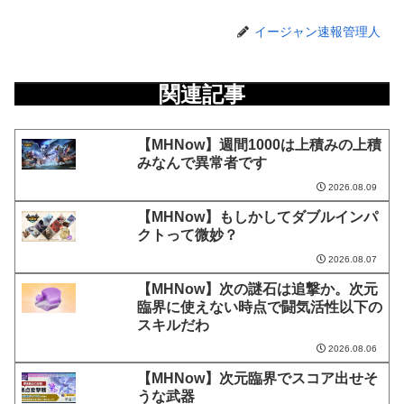
イージャン速報管理人
関連記事
【MHNow】週間1000は上積みの上積
みなんで異常者です
2026.08.09
【MHNow】もしかしてダブルインパ
クトって微妙？
2026.08.07
【MHNow】次の謎石は追撃か。次元
臨界に使えない時点で闘気活性以下の
スキルだわ
2026.08.06
【MHNow】次元臨界でスコア出せそ
うな武器