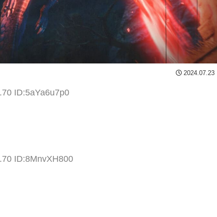
2024.07.23
9.70 ID:5aYa6u7p0
8.70 ID:8MnvXH800