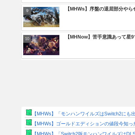
【MHWs】序盤の退屈部分や
【MHNow】苦手意識あって星
【MHWs】「モンハンワイルズはSwitch2
【MHWs】ゴールドエディションの値段今知っ
【MHWs】「Switch2版モンハンワイルズはDL