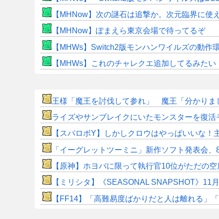
【MHNow】次の謎石は追撃か。次元臨界に使
【MHNow】ぽまえら東京会場で待ってるぞ
【MHWs】Switch2版モンハンワイルズの動
【MHWs】これのチャレクエ追加してるみたい
王様「魔王を討伐して参れ」 魔王「分かりまし
ライズやサンブレイクにいたモンスターを復活
【スパロボY】しかしクロウはやっぱいいな！
「イーグレットツーミニ」新作ソフト発表会、8
【原神】ホヨバに限って執行官10位がただの空
【ミリシタ】《SEASONAL SNAPSHOT
​【FF14】「高難易度ばかりだと人は離れる」「難