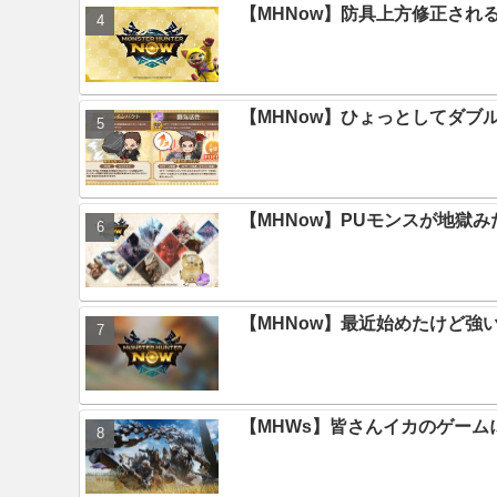
【MHNow】防具上方修正され
【MHNow】ひょっとしてダブ
【MHNow】PUモンスが地獄
【MHNow】最近始めたけど強
【MHWs】皆さんイカのゲー