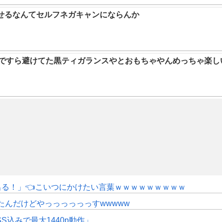
らせるなんてセルフネガキャンにならんか
9ですら避けてた黒ティガランスやとおもちゃやんめっちゃ楽し
にも出る！」👈こいつにかけたい言葉ｗｗｗｗｗｗｗｗｗ
たんだけどやっっっっっっすwwwww
SS込みで最大1440p動作」