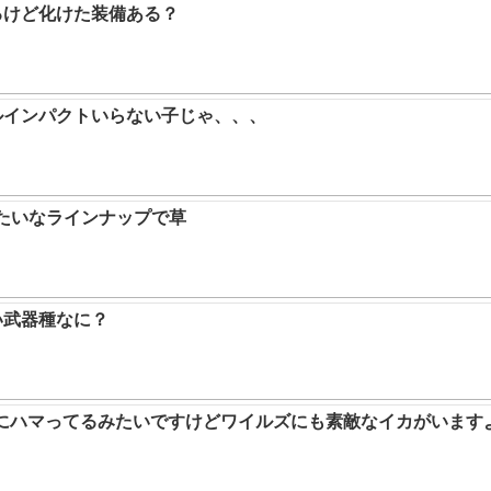
るけど化けた装備ある？
ルインパクトいらない子じゃ、、、
みたいなラインナップで草
い武器種なに？
ムにハマってるみたいですけどワイルズにも素敵なイカがいます