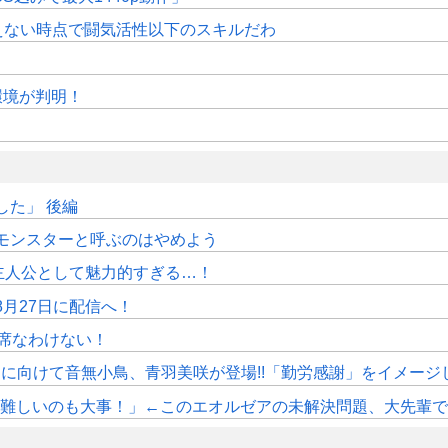
えない時点で闘気活性以下のスキルだわ
作環境が判明！
た」 後編
モンスターと呼ぶのはやめよう
主人公として魅力的すぎる…！
月27日に配信へ！
席なわけない！
》11月に向けて音無小鳥、青羽美咲が登場!!「勤労感謝」をイメージ
しいのも大事！」←このエオルゼアの未解決問題、大先輩であるWorl