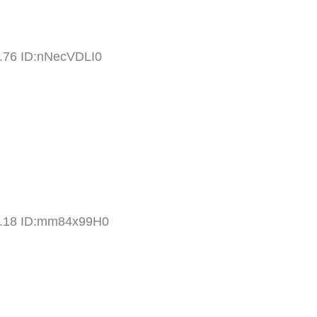
7.76 ID:nNecVDLI0
1.18 ID:mm84x99H0