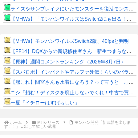
ライズやサンブレイクにいたモンスターを復活モンスターと呼ぶのはやめよう
【MHWs】「モンハンワイルズはSwitch2にも出る！」👈こいつにかけたい言葉ｗｗｗｗｗｗｗｗｗ
【MHWs】モンハンワイルズSwitch2版、40fpsと判明
【FF14】DQXからの新規移住者さん「新生つまらないって聞いてたけど普通に面白くてワロタｗｗ」
【原神】週間コメントランキング（2026年8月7日）
【スパロボ】インパクトやアルファ外伝くらいのバランス求む！！ → インパクトも最終的にはコアブースターで雑魚は一撃で倒せてたけどね
【艦これ】間宮さんも水着になろう？って言うと「こんなおばさんでもいいの？」って言ってあの際どい水着見せてくるんだ 他、間宮さんイラストスレ
ニシ「頼む！ディスクを廃止しないでくれ！中古で買えなくなるんだ！」
一夏「イチローはすばらしい」
ホーム
MHシリーズ
モンハン開発「新武器を出しま
す！！」←出して欲しい武器