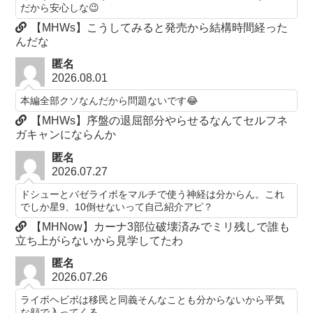
だから安心しな😉
【MHWs】こうしてみると発売から結構時間経った
んだな
匿名
2026.08.01
本編全部クソなんだから問題ないです😂
【MHWs】序盤の退屈部分やらせるなんてセルフネ
ガキャンにならんか
匿名
2026.07.27
ドシューとバゼライボをマルチで使う神経は分からん。これ
でしか星9、10倒せないって自己紹介アピ？
【MHNow】カーナ3部位破壊済みでミリ残しで誰も
立ち上がらないから見学してたわ
匿名
2026.07.26
ライボヘビボは移民と同義そんなことも分からないから平気
な顔で入ってくる