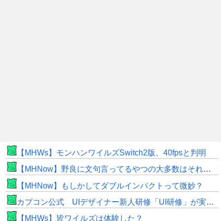
【MHWs】モンハンワイルズSwitch2版、40fpsと判明
【MHNow】野良に文句言ってるやつの大多数はそれしてないだけの雑魚だから聞く耳持つだけムダよ
【MHNow】もしかしてダブルインパクトって微妙？
カプコン公式 UIデザイナー新人研修「UI研修」が実装まで進みました！
【MHWs】皆ワイルズは体験した？