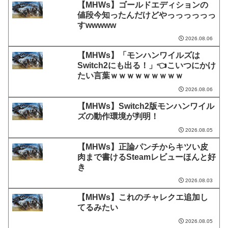
【MHWs】ゴールドエディションの
値段今知ったんだけどやっっっっっっ
すwwwww
2026.08.06
【MHWs】「モンハンワイルズは
Switch2にも出る！」👈こいつにかけ
たい言葉ｗｗｗｗｗｗｗｗｗ
2026.08.06
【MHWs】Switch2版モンハンワイル
ズの動作環境が判明！
2026.08.05
【MHWs】正論パンチからキツい皮
肉まで書けるSteamレビューほんと好
き
2026.08.03
【MHWs】これのチャレクエ追加し
てるみたい
2026.08.05