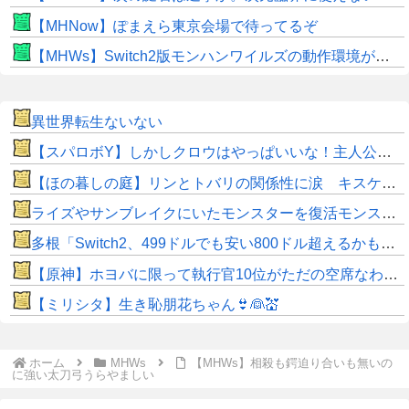
【MHNow】ぽまえら東京会場で待ってるぞ
【MHWs】Switch2版モンハンワイルズの動作環境が判明！
異世界転生ないない
【スパロボY】しかしクロウはやっぱいいな！主人公として魅力的すぎる…！
【ほの暮しの庭】リンとトバリの関係性に涙 キスケの株も急上昇
ライズやサンブレイクにいたモンスターを復活モンスターと呼ぶのはやめよう
多根「Switch2、499ドルでも安い800ドル超えるかも。PS5は直近での値上げ可能性低い」
【原神】ホヨバに限って執行官10位がただの空席なわけない！
【ミリシタ】生き恥朋花ちゃん👙👰💒
ホーム
MHWs
【MHWs】相殺も鍔迫り合いも無いの
に強い太刀弓うらやましい