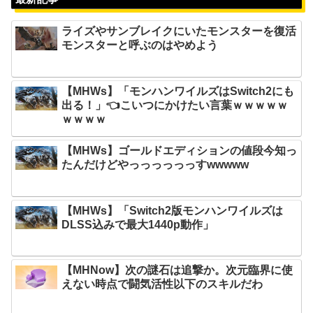
ライズやサンブレイクにいたモンスターを復活
モンスターと呼ぶのはやめよう
【MHWs】「モンハンワイルズはSwitch2にも
出る！」👈こいつにかけたい言葉ｗｗｗｗｗ
ｗｗｗｗ
【MHWs】ゴールドエディションの値段今知っ
たんだけどやっっっっっっすwwwww
【MHWs】「Switch2版モンハンワイルズは
DLSS込みで最大1440p動作」
【MHNow】次の謎石は追撃か。次元臨界に使
えない時点で闘気活性以下のスキルだわ