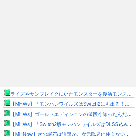
ライズやサンブレイクにいたモンスターを復活モンスターと呼ぶのはやめよう
【MHWs】「モンハンワイルズはSwitch2にも出る！」👈こいつにかけたい言葉ｗｗｗｗｗｗｗｗｗ
【MHWs】ゴールドエディションの値段今知ったんだけどやっっっっっっすwwwww
【MHWs】「Switch2版モンハンワイルズはDLSS込みで最大1440p動作」
【MHNow】次の謎石は追撃か。次元臨界に使えない時点で闘気活性以下のスキルだわ