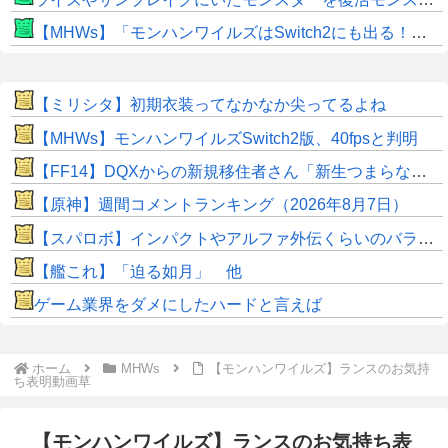
【MHWs】「モンハンワイルズはSwitch2にも出る！」👈こいつにかけたい言葉ｗｗｗｗｗｗｗｗｗ
【ミリシタ】初期衣装ってなかなか尖ってるよね
【MHWs】モンハンワイルズSwitch2版、40fpsと判明
【FF14】DQXからの新規移住者さん「新生つまらないって聞いてたけど普通に面白くてワロタｗｗ」
【原神】週間コメントランキング（2026年8月7日）
【スパロボ】インパクトやアルファ外伝くらいのバランス求む！！ → インパクトも最終的にはコアブースターで雑魚は一撃で倒せてたけどね
【艦これ】「迫る如月」 他
ゲーム業界をダメにしたハードと言えば
ホーム
MHWs
【モンハンワイルズ】ランスのお気持
ち表明動画草
【モンハンワイルズ】ランスのお気持ち表