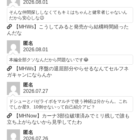
2026.08.01
そんな仲間探ししなくてもキミはちゃんと健常者じゃないん
だから安心しな😉
【MHWs】こうしてみると発売から結構時間経った
んだな
匿名
2026.08.01
本編全部クソなんだから問題ないです😂
【MHWs】序盤の退屈部分やらせるなんてセルフネ
ガキャンにならんか
匿名
2026.07.27
ドシューとバゼライボをマルチで使う神経は分からん。これ
でしか星9、10倒せないって自己紹介アピ？
【MHNow】カーナ3部位破壊済みでミリ残しで誰も
立ち上がらないから見学してたわ
匿名
2026.07.26