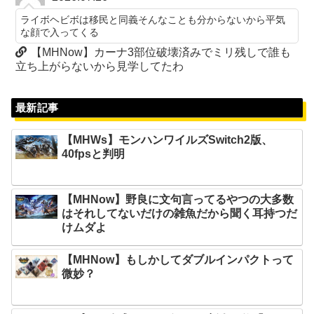
ライボヘビボは移民と同義そんなことも分からないから平気
な顔で入ってくる
【MHNow】カーナ3部位破壊済みでミリ残しで誰も
立ち上がらないから見学してたわ
最新記事
【MHWs】モンハンワイルズSwitch2版、
40fpsと判明
【MHNow】野良に文句言ってるやつの大多数
はそれしてないだけの雑魚だから聞く耳持つだ
けムダよ
【MHNow】もしかしてダブルインパクトって
微妙？