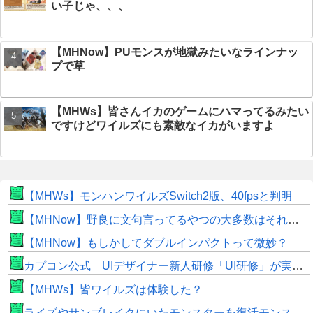
い子じゃ、、、
【MHNow】PUモンスが地獄みたいなラインナッ
プで草
【MHWs】皆さんイカのゲームにハマってるみたい
ですけどワイルズにも素敵なイカがいますよ
【MHWs】モンハンワイルズSwitch2版、40fpsと判明
【MHNow】野良に文句言ってるやつの大多数はそれしてないだけの雑魚だから聞く耳持つだけムダよ
【MHNow】もしかしてダブルインパクトって微妙？
カプコン公式 UIデザイナー新人研修「UI研修」が実装まで進みました！
【MHWs】皆ワイルズは体験した？
ライズやサンブレイクにいたモンスターを復活モンスターと呼ぶのはやめよう