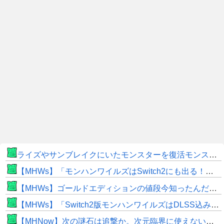
ライズやサンブレイクにいたモンスターを復活モンスターと呼ぶのはやめよう
【MHWs】「モンハンワイルズはSwitch2にも出る！」👈こいつにかけたい言葉ｗｗｗｗｗｗｗｗｗ
【MHWs】ゴールドエディションの値段今知ったんだけどやっっっっっっすwwwww
【MHWs】「Switch2版モンハンワイルズはDLSS込みで最大1440p動作」
【MHNow】次の謎石は追撃か。次元臨界に使えない時点で闘気活性以下のスキルだわ