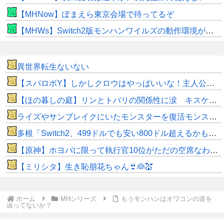
【MHNow】ぽまえら東京会場で待ってるぞ
【MHWs】Switch2版モンハンワイルズの動作環境が判明！
異世界転生ないない
【スパロボY】しかしクロウはやっぱいいな！主人公として魅力的すぎる…！
【ほの暮しの庭】リンとトバリの関係性に涙 キスケの株も急上昇
ライズやサンブレイクにいたモンスターを復活モンスターと呼ぶのはやめよう
多根「Switch2、499ドルでも安い800ドル超えるかも。PS5は直近での値上げ可能性低い」
【原神】ホヨバに限って執行官10位がただの空席なわけない！
【ミリシタ】生き恥朋花ちゃん👙👰💒
ホーム
MHシリーズ
もうモンハンはオワコンの道を
辿ってないか？