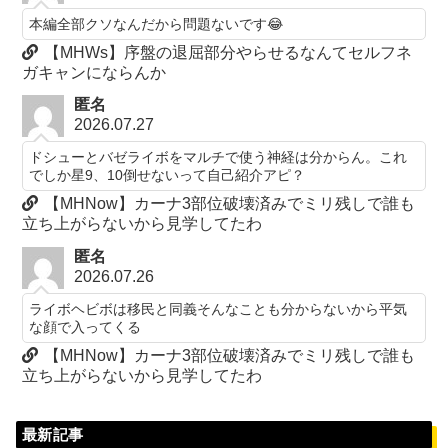
本編全部クソなんだから問題ないです😂
【MHWs】序盤の退屈部分やらせるなんてセルフネ
ガキャンにならんか
匿名
2026.07.27
ドシューとバゼライボをマルチで使う神経は分からん。これ
でしか星9、10倒せないって自己紹介アピ？
【MHNow】カーナ3部位破壊済みでミリ残しで誰も
立ち上がらないから見学してたわ
匿名
2026.07.26
ライボヘビボは移民と同義そんなことも分からないから平気
な顔で入ってくる
【MHNow】カーナ3部位破壊済みでミリ残しで誰も
立ち上がらないから見学してたわ
最新記事