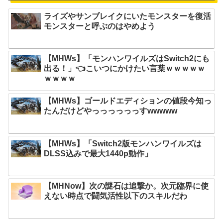
ライズやサンブレイクにいたモンスターを復活
モンスターと呼ぶのはやめよう
【MHWs】「モンハンワイルズはSwitch2にも
出る！」👈こいつにかけたい言葉ｗｗｗｗｗ
ｗｗｗｗ
【MHWs】ゴールドエディションの値段今知っ
たんだけどやっっっっっっすwwwww
【MHWs】「Switch2版モンハンワイルズは
DLSS込みで最大1440p動作」
【MHNow】次の謎石は追撃か。次元臨界に使
えない時点で闘気活性以下のスキルだわ