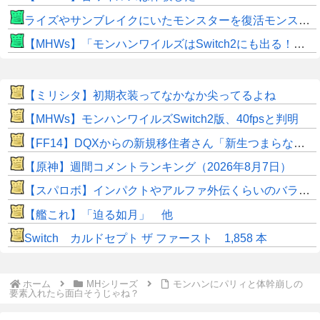
ライズやサンブレイクにいたモンスターを復活モンスターと呼ぶのはやめよう
【MHWs】「モンハンワイルズはSwitch2にも出る！」👈こいつにかけたい言葉ｗｗｗｗｗｗｗｗｗ
【ミリシタ】初期衣装ってなかなか尖ってるよね
【MHWs】モンハンワイルズSwitch2版、40fpsと判明
【FF14】DQXからの新規移住者さん「新生つまらないって聞いてたけど普通に面白くてワロタｗｗ」
【原神】週間コメントランキング（2026年8月7日）
【スパロボ】インパクトやアルファ外伝くらいのバランス求む！！ → インパクトも最終的にはコアブースターで雑魚は一撃で倒せてたけどね
【艦これ】「迫る如月」 他
Switch カルドセプト ザ ファースト 1,858 本
ホーム
MHシリーズ
モンハンにパリィと体幹崩しの
要素入れたら面白そうじゃね？