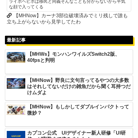
ライボヘビボは移民と同義そんなことも分からないから平気
な顔で入ってくる
【MHNow】カーナ3部位破壊済みでミリ残しで誰も
立ち上がらないから見学してたわ
最新記事
【MHWs】モンハンワイルズSwitch2版、
40fpsと判明
【MHNow】野良に文句言ってるやつの大多数
はそれしてないだけの雑魚だから聞く耳持つだ
けムダよ
【MHNow】もしかしてダブルインパクトって
微妙？
カプコン公式 UIデザイナー新人研修「UI研