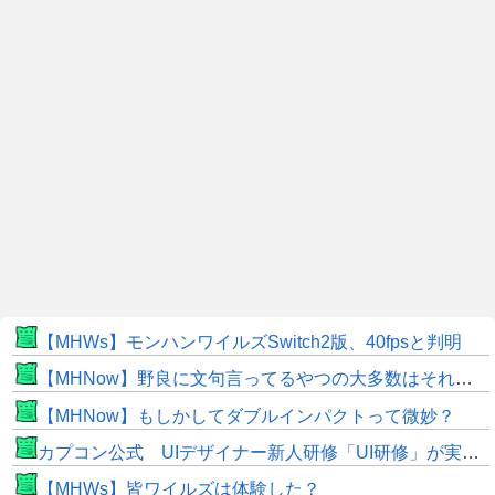
【MHWs】モンハンワイルズSwitch2版、40fpsと判明
【MHNow】野良に文句言ってるやつの大多数はそれしてないだけの雑魚だから聞く耳持つだけムダよ
【MHNow】もしかしてダブルインパクトって微妙？
カプコン公式 UIデザイナー新人研修「UI研修」が実装まで進みました！
【MHWs】皆ワイルズは体験した？