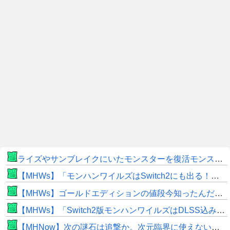
ライズやサンブレイクにいたモンスターを復活モンスターと呼ぶのはやめよう
【MHWs】「モンハンワイルズはSwitch2にも出る！」👈こいつにかけたい言葉ｗｗｗｗｗｗｗｗｗ
【MHWs】ゴールドエディションの値段今知ったんだけどやっっっっっっすwwwww
【MHWs】「Switch2版モンハンワイルズはDLSS込みで最大1440p動作」
【MHNow】次の謎石は追撃か。次元臨界に使えない時点で闘気活性以下のスキルだわ