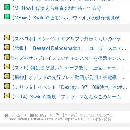
【MHNow】ぽまえら東京会場で待ってるぞ
【MHWs】Switch2版モンハンワイルズの動作環境が判明！
【スパロボ】インパクトやアルファ外伝くらいのバランス求む！！ → インパクトも最終的にはコアブースターで雑魚は一撃で倒せてたけどね
【悲報】「Beast of Reincarnation」、ユーザースコア6.5…
ライズやサンブレイクにいたモンスターを復活モンスターと呼ぶのはやめよう
【スト6】舞はまだ強い？ ナーフ後も「上位キャラ」「意外と戦える」と評価分かれる
【原神】オデットの先行プレイ動画が公開！星電導、星拡散両方で使える⁉
【ミリシタ】イベント『Destiny』8/7 0時時点でのポイント、ハイスコアのボーダー
【FF14】Switch2新規「ファッ！？なんやこのゲームゥ…お使いばっかやんけw」←お使いを愛してからが本当の光の戦士なんだがw
ホーム
MHWs
【MHWs】モンハンワイルズが
「PlayStation Partner Awards 2025 Japan Asia」で3部門を受賞