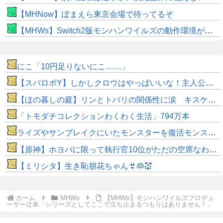
【MHNow】ぽまえら東京会場で待ってるぞ
【MHWs】Switch2版モンハンワイルズの動作環境が判明！
にこ「10円足りないにこ……」
【スパロボY】しかしクロウはやっぱいいな！主人公として魅力的すぎる…！
【ほの暮しの庭】リンとトバリの関係性に涙 キスケの株も急上昇
「トモダチコレクションわくわく生活」794万本
ライズやサンブレイクにいたモンスターを復活モンスターと呼ぶのはやめよう
【原神】ホヨバに限って執行官10位がただの空席なわけない！
【ミリシタ】生き恥朋花ちゃん👙👰💒
ホーム
MHWs
【MHWs】モンハンワイルズプロデュ
ーサー辻本「シリーズとしてここで立ち止まるつもりはありません！」