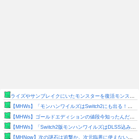
ライズやサンブレイクにいたモンスターを復活モンスターと呼ぶのはやめよう
【MHWs】「モンハンワイルズはSwitch2にも出る！」👈こいつにかけたい言葉ｗｗｗｗｗｗｗｗｗ
【MHWs】ゴールドエディションの値段今知ったんだけどやっっっっっっすwwwww
【MHWs】「Switch2版モンハンワイルズはDLSS込みで最大1440p動作」
【MHNow】次の謎石は追撃か。次元臨界に使えない時点で闘気活性以下のスキルだわ