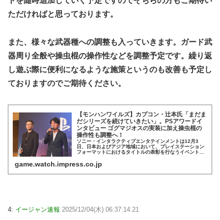
トを随時追加していく予定ですのでそちらの方もご期待い
ただければと思っております。
また、様々な武器種への調整も入っていきます。ガード武
器周り全般や操虫棍の操作性などを調整予定です。繰り返
し遊ぶ際に便利になるような施策というのも改善も予定し
ておりますのでご期待ください。
【モンハンワイルズ】カプコン・辻本氏「まだま
だシリーズを続けていきたい」。PSアワードイ
ンタビュー ゴグマジオスの実装に加え操虫棍の
操作性も調整へ！
ソニー・インタラクティブエンタテインメントは12月3
日、日本およびアジア地域において、プレイステーション
フォーマットにおけるタイトルの表彰を行なうイベント
「PlayStation Partner Awards 2025 Japan Asia...
game.watch.impress.co.jp
4:
イージャン速報
2025/12/04(木) 06:37:14.21