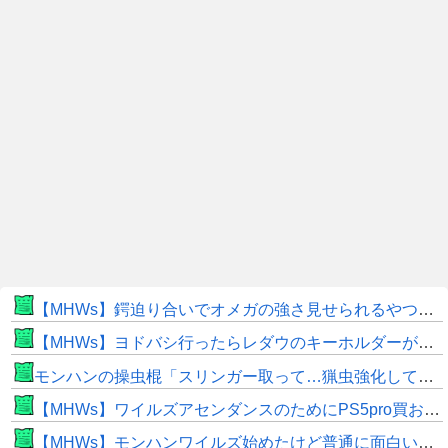
【MHWs】鍔迫り合いでオメガの強さ見せられるやつ一番すき
【MHWs】ヨドバシ行ったらレダウのキーホルダーが100円で売ってて草
モンハンの操虫棍「スリンガー取って…猟虫強化して…エキス取って… よし、戦うぞ」←これ
【MHWs】ワイルズアセンダンスのためにPS5pro買おうとしたら転売価格ばかりじゃねーか
【MHWs】モンハンワイルズ始めたけど普通に面白いじゃん