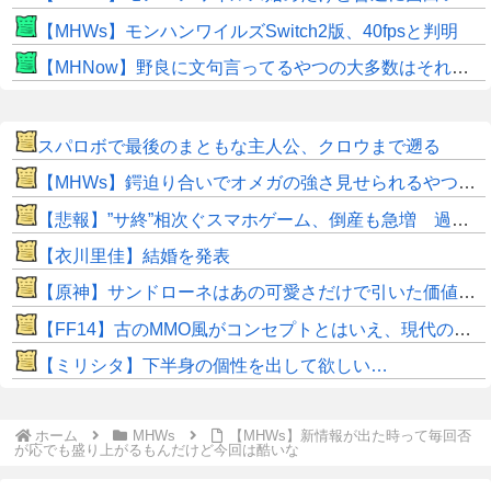
【MHWs】モンハンワイルズSwitch2版、40fpsと判明
【MHNow】野良に文句言ってるやつの大多数はそれしてないだけの雑魚だから聞く耳持つだけムダよ
スパロボで最後のまともな主人公、クロウまで遡る
【MHWs】鍔迫り合いでオメガの強さ見せられるやつ一番すき
【悲報】”サ終”相次ぐスマホゲーム、倒産も急増 過去最多ペースで推移
【衣川里佳】結婚を発表
【原神】サンドローネはあの可愛さだけで引いた価値ある！
【FF14】古のMMO風がコンセプトとはいえ、現代の環境に「アクセ極低ドロ率」は合っていないのでは？と話題に
【ミリシタ】下半身の個性を出して欲しい…
ホーム
MHWs
【MHWs】新情報が出た時って毎回否
が応でも盛り上がるもんだけど今回は酷いな