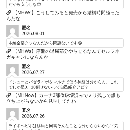
だから安心しな😉
【MHWs】こうしてみると発売から結構時間経った
んだな
匿名
2026.08.01
本編全部クソなんだから問題ないです😂
【MHWs】序盤の退屈部分やらせるなんてセルフネ
ガキャンにならんか
匿名
2026.07.27
ドシューとバゼライボをマルチで使う神経は分からん。これ
でしか星9、10倒せないって自己紹介アピ？
【MHNow】カーナ3部位破壊済みでミリ残しで誰も
立ち上がらないから見学してたわ
匿名
2026.07.26
ライボヘビボは移民と同義そんなことも分からないから平気