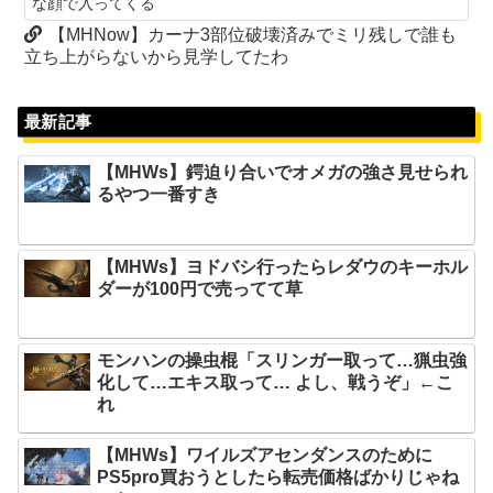
な顔で入ってくる
【MHNow】カーナ3部位破壊済みでミリ残しで誰も
立ち上がらないから見学してたわ
最新記事
【MHWs】鍔迫り合いでオメガの強さ見せられ
るやつ一番すき
【MHWs】ヨドバシ行ったらレダウのキーホル
ダーが100円で売ってて草
モンハンの操虫棍「スリンガー取って…猟虫強
化して…エキス取って… よし、戦うぞ」←こ
れ
【MHWs】ワイルズアセンダンスのために
PS5pro買おうとしたら転売価格ばかりじゃね