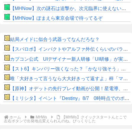
【MHNow】次の謎石は追撃か。次元臨界に使えない時点で闘気活性以下のスキルだわ
【MHNow】ぽまえら東京会場で待ってるぞ
結局メイドに似合う武器ってなんだろな？
【スパロボ】インパクトやアルファ外伝くらいのバランス求む！！ → インパクトも最終的にはコアブースターで雑魚は一撃で倒せてたけどね
カプコン公式 UIデザイナー新人研修「UI研修」が実装まで進みました！
【スト6】キンバリー強くなった？「かなり強そう」「勝てなくなった」
唯「大好きって言うなら大大好きって返すよ」梓「マジですか！？大好き！唯先輩好き好き大好き！」ﾊｧﾊｧ唯「お、おう」
【原神】オデットの先行プレイ動画が公開！星電導、星拡散両方で使える⁉
【ミリシタ】イベント『Destiny』8/7 0時時点でのポイント、ハイスコアのボーダー
ホーム
MHWs
【MHWs】クイックスタートんとこで
左右ボタンで出発地点変えられんのね。びっくりした