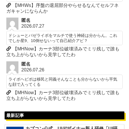
【MHWs】序盤の退屈部分やらせるなんてセルフネ
ガキャンにならんか
匿名
2026.07.27
ドシューとバゼライボをマルチで使う神経は分からん。これ
でしか星9、10倒せないって自己紹介アピ？
【MHNow】カーナ3部位破壊済みでミリ残しで誰も
立ち上がらないから見学してたわ
匿名
2026.07.26
ライボヘビボは移民と同義そんなことも分からないから平気
な顔で入ってくる
【MHNow】カーナ3部位破壊済みでミリ残しで誰も
立ち上がらないから見学してたわ
最新記事
カプコン公式 UIデザイナー新人研修「UI研