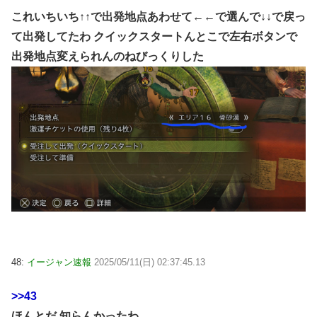
これいちいち↑↑で出発地点あわせて←←で選んで↓↓で戻っ
て出発してたわ クイックスタートんとこで左右ボタンで
出発地点変えられんのねびっくりした
48:
イージャン速報
2025/05/11(日) 02:37:45.13
>>43
ほんとだ 知らんかったわ