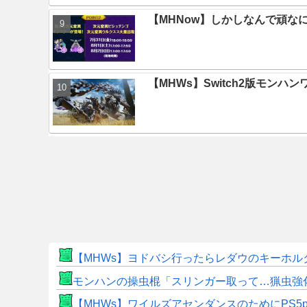
【MHNow】しかしなんで頑な
【MHWs】Switch2版モン
【MHWs】ヨドバシ行ったらレダウのキーホル
モンハンの操虫棍「スリンガー取って…猟虫強
【MHWs】ワイルズアセンダンスのためにPS5