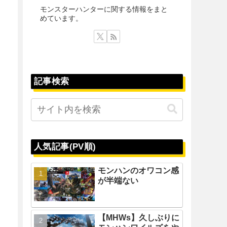
モンスターハンターに関する情報をまと
めています。
記事検索
人気記事(PV順)
モンハンのオワコン感
が半端ない
【MHWs】久しぶりに