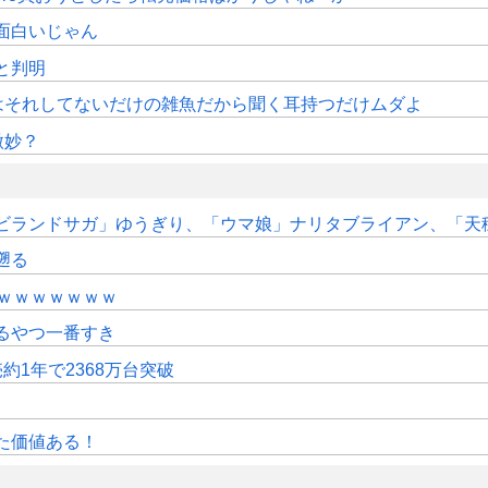
面白いじゃん
sと判明
はそれしてないだけの雑魚だから聞く耳持つだけムダよ
微妙？
ドサガ」ゆうぎり、「ウマ娘」ナリタブライアン、「天穂のサクナヒ
遡る
ｗｗｗｗｗｗｗ
るやつ一番すき
約1年で2368万台突破
た価値ある！