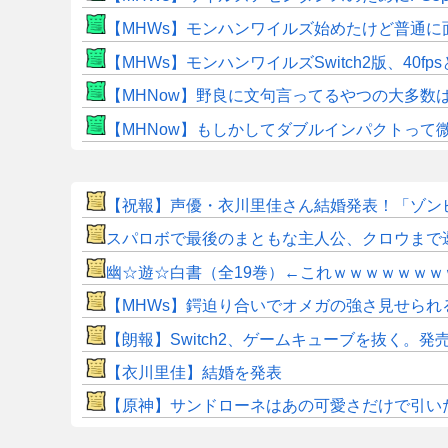
【MHWs】モンハンワイルズ始めたけど普通に
【MHWs】モンハンワイルズSwitch2版、40fp
【MHNow】野良に文句言ってるやつの大多数
【MHNow】もしかしてダブルインパクトって
【祝報】声優・衣川里佳さん結婚発表！「ゾンビラン
スパロボで最後のまともな主人公、クロウまで
幽☆遊☆白書（全19巻）←これｗｗｗｗｗｗｗ
【MHWs】鍔迫り合いでオメガの強さ見せられ
【朗報】Switch2、ゲームキューブを抜く。発売
【衣川里佳】結婚を発表
【原神】サンドローネはあの可愛さだけで引い