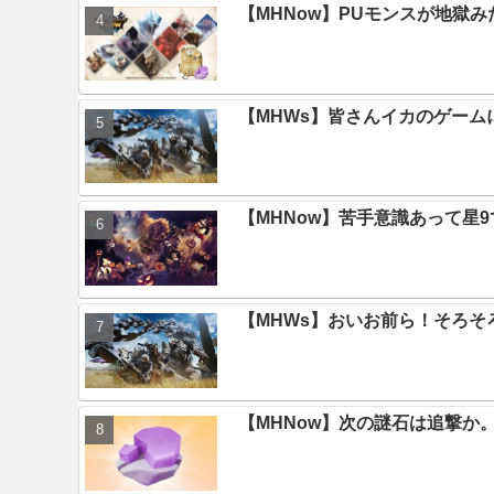
【MHNow】PUモンスが地獄
【MHWs】皆さんイカのゲー
【MHNow】苦手意識あって星
【MHWs】おいお前ら！そろそ
【MHNow】次の謎石は追撃