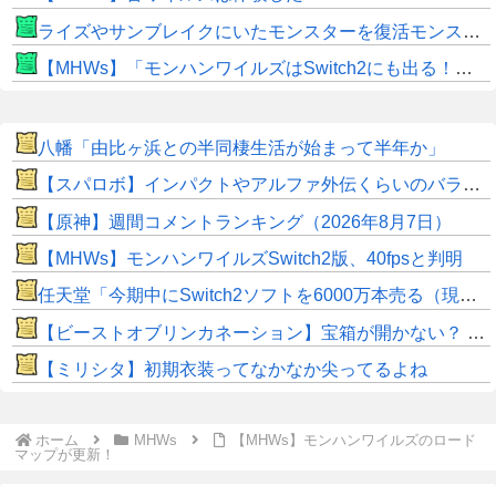
ライズやサンブレイクにいたモンスターを復活モンスターと呼ぶのはやめよう
【MHWs】「モンハンワイルズはSwitch2にも出る！」👈こいつにかけたい言葉ｗｗｗｗｗｗｗｗｗ
八幡「由比ヶ浜との半同棲生活が始まって半年か」
【スパロボ】インパクトやアルファ外伝くらいのバランス求む！！ → インパクトも最終的にはコアブースターで雑魚は一撃で倒せてたけどね
【原神】週間コメントランキング（2026年8月7日）
【MHWs】モンハンワイルズSwitch2版、40fpsと判明
任天堂「今期中にSwitch2ソフトを6000万本売る（現在946万本達成）」
【ビーストオブリンカネーション】宝箱が開かない？ パスワードやマップ仕様に不満
【ミリシタ】初期衣装ってなかなか尖ってるよね
ホーム
MHWs
【MHWs】モンハンワイルズのロード
マップが更新！