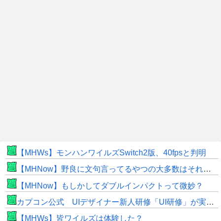
【MHWs】モンハンワイルズSwitch2版、40fpsと判明
【MHNow】野良に文句言ってるやつの大多数はそれしてないだけの雑魚だから聞く耳持つだけムダよ
【MHNow】もしかしてダブルインパクトって微妙？
カプコン公式 UIデザイナー新人研修「UI研修」が実装まで進みました！
【MHWs】皆ワイルズは体験した？