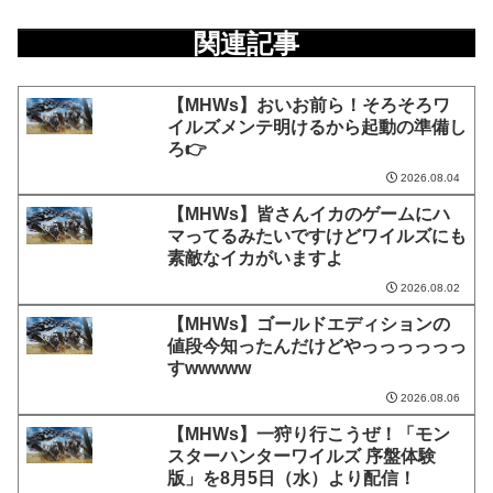
関連記事
【MHWs】おいお前ら！そろそろワ
イルズメンテ明けるから起動の準備し
ろ👉
2026.08.04
【MHWs】皆さんイカのゲームにハ
マってるみたいですけどワイルズにも
素敵なイカがいますよ
2026.08.02
【MHWs】ゴールドエディションの
値段今知ったんだけどやっっっっっっ
すwwwww
2026.08.06
【MHWs】一狩り行こうぜ！「モン
スターハンターワイルズ 序盤体験
版」を8月5日（水）より配信！