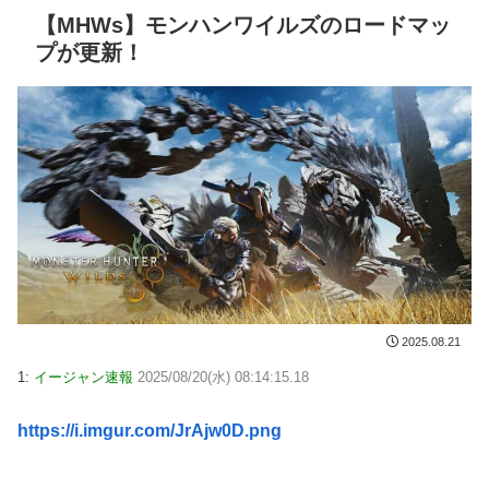
【MHWs】モンハンワイルズのロードマッ
プが更新！
2025.08.21
1:
イージャン速報
2025/08/20(水) 08:14:15.18
https://i.imgur.com/JrAjw0D.png